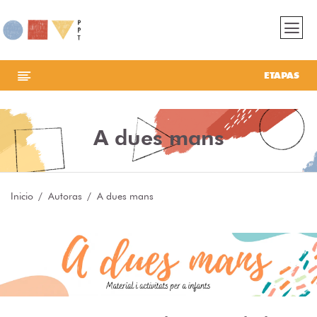
ETAPAS
A dues mans
Inicio
Autoras
A dues mans