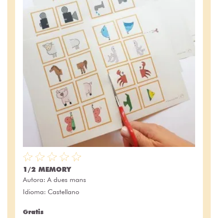
1/2 MEMORY
Autora:
A dues mans
Idioma: Castellano
Gratis