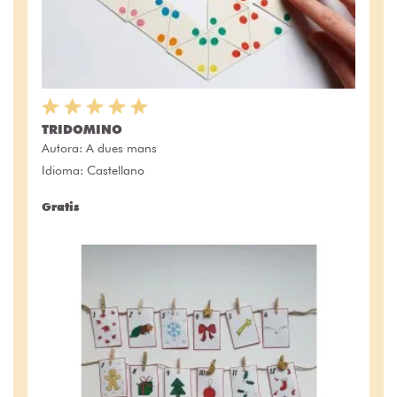
TRIDOMINO
Autora:
A dues mans
Idioma: Castellano
Gratis