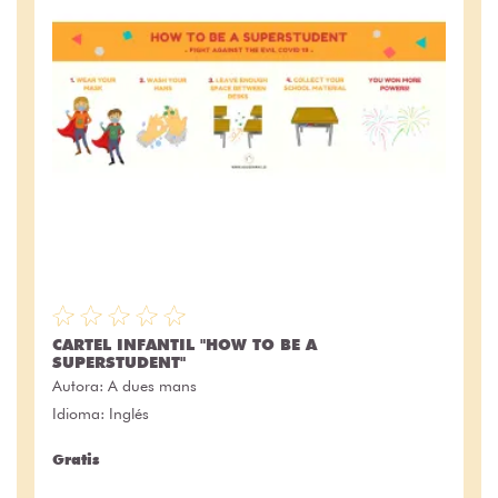
CARTEL INFANTIL "HOW TO BE A
SUPERSTUDENT"
Autora:
A dues mans
Idioma: Inglés
Gratis