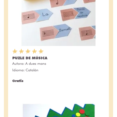
PUZLE DE MÚSICA
Autora:
A dues mans
Idioma: Catalán
Gratis