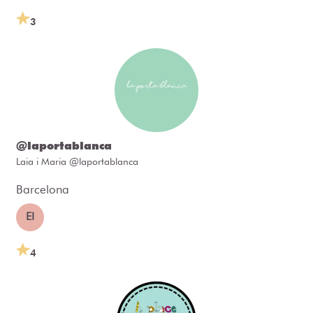
3
@laportablanca
Laia i Maria @laportablanca
Barcelona
EI
4