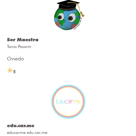
Ser Maestra
Tania Pasarín
Oviedo
5
edu.car.me
educarme edu.car.me