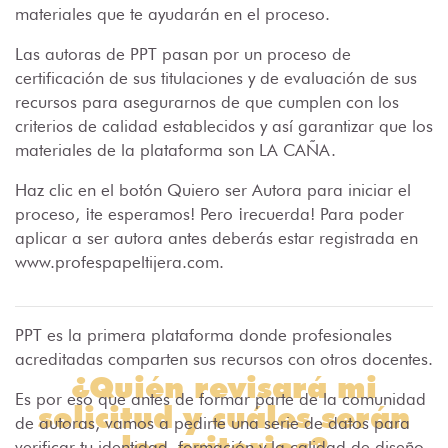
materiales que te ayudarán en el proceso.
Las autoras de PPT pasan por un proceso de
certificación de sus titulaciones y de evaluación de sus
recursos para asegurarnos de que cumplen con los
criterios de calidad establecidos y así garantizar que los
materiales de la plataforma son LA CAÑA.
Haz clic en el botón Quiero ser Autora para iniciar el
proceso, ¡te esperamos! Pero ¡recuerda! Para poder
aplicar a ser autora antes deberás estar registrada en
www.profespapeltijera.com.
PPT es la primera plataforma donde profesionales
acreditadas comparten sus recursos con otros docentes.
¿Quién revisará mi
Es por eso que antes de formar parte de la comunidad
solicitud y cuáles serán
de autoras, vamos a pedirte una serie de datos para
los criterios?
verificar tu identidad, formación y la calidad de diseño