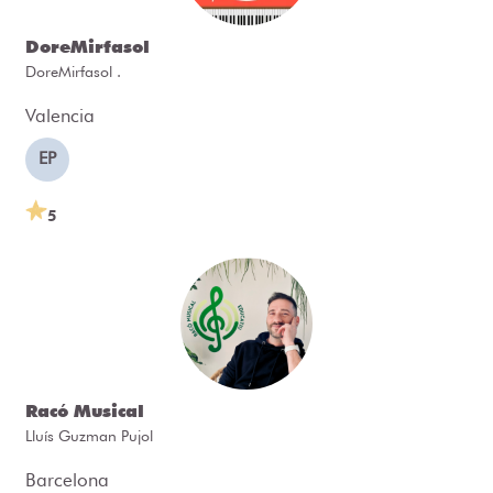
DoreMirfasol
DoreMirfasol .
Valencia
EP
5
Racó Musical
Lluís Guzman Pujol
Barcelona