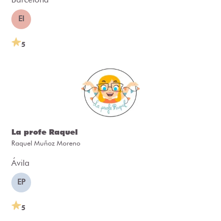
EI
5
La profe Raquel
Raquel Muñoz Moreno
Ávila
EP
5