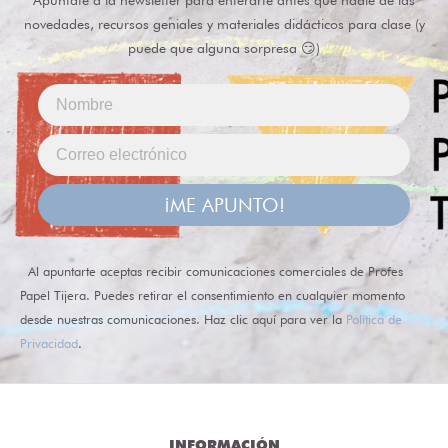
Apúntate a la newsletter para enterarte antes que nadie de las
novedades, recursos geniales y materiales didácticos para clase (y
puede que alguna sorpresa 😏)
¡ME APUNTO!
Al apuntarte aceptas recibir comunicaciones comerciales de Profes
Papel Tijera. Puedes retirar el consentimiento en cualquier momento
desde nuestras comunicaciones. Haz clic aquí para ver la
Política de
Privacidad
.
INFORMACIÓN