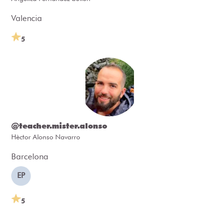
Valencia
5
@teacher.mister.alonso
Hèctor Alonso Navarro
Barcelona
EP
5