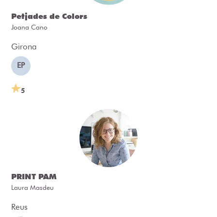
Petjades de Colors
Joana Cano
Girona
EP
5
PRINT PAM
Laura Masdeu
Reus