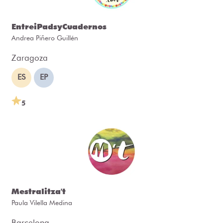
EntreiPadsyCuadernos
Andrea Piñero Guillén
Zaragoza
ES
EP
5
Mestralitza't
Paula Vilella Medina
Barcelona