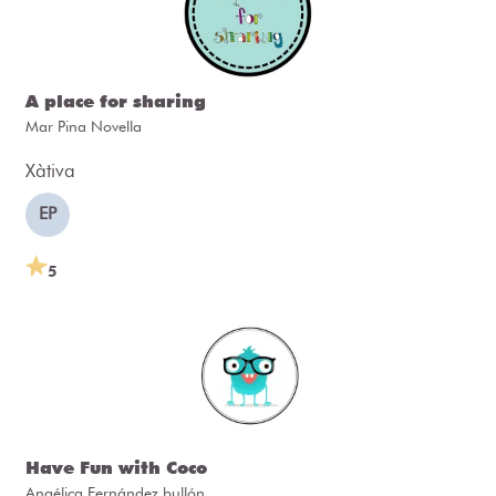
A place for sharing
Mar Pina Novella
Xàtiva
EP
5
Have Fun with Coco
Angélica Fernández bullón