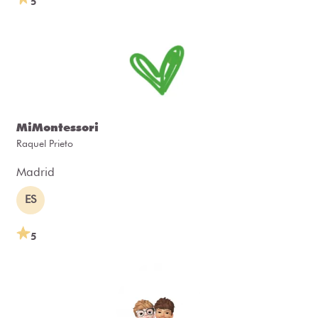
5
MiMontessori
Raquel Prieto
Madrid
ES
5