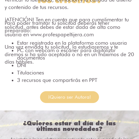
y contenido de tus recursos.
¡ATENCIÓN! Ten en cuenta que para cumplimentar tu
Para poder tramitar tu solicitud deberás tener
solicitud, antes debes de estar dada de alta como
preparado:
usuaria en www.profespapeltijera.com
Estar registrada en la plataforma como usuaria
Una vez enviada tu solicitud, la estudiaremos y te
PC con webcam o escaner para digitalizar
diremos si ha sido aceptada o no en un máximos de 20
documentos
días hábiles.
DNI
Titulaciones
3 recursos que compartirás en PPT
¡Quiero ser Autora!
¿Quieres estar al día de las
últimas novedades?