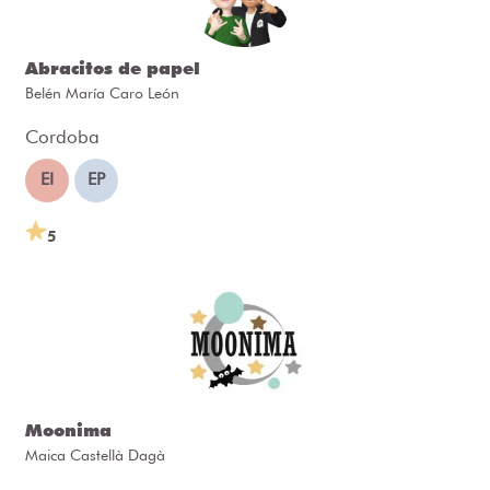
Abracitos de papel
Belén María Caro León
Cordoba
EI
EP
5
Moonima
Maica Castellà Dagà