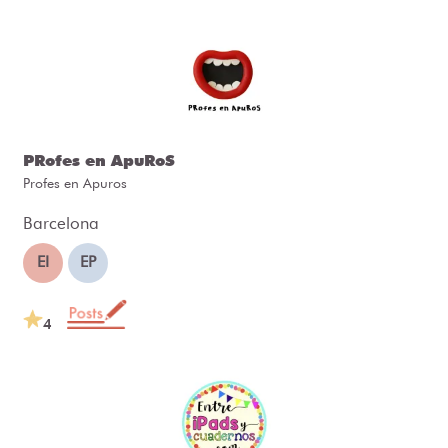
PRofes en ApuRoS
Profes en Apuros
Barcelona
EI
EP
4