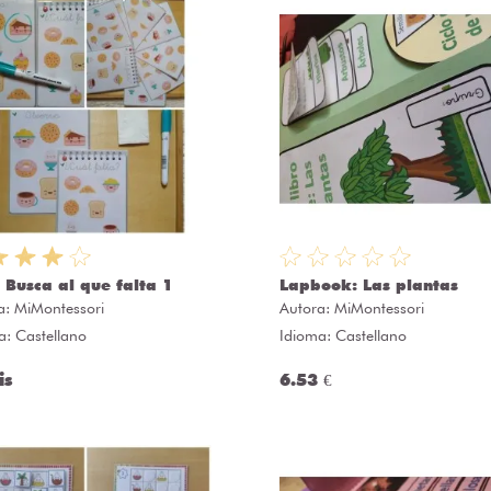
 Busca al que falta 1
Lapbook: Las plantas
a:
MiMontessori
Autora:
MiMontessori
a: Castellano
Idioma: Castellano
is
6.53 €