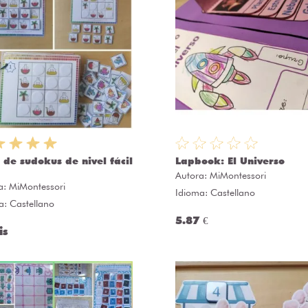
 de sudokus de nivel fácil
Lapbook: El Universo
Autora:
MiMontessori
a:
MiMontessori
Idioma: Castellano
a: Castellano
5.87 €
is