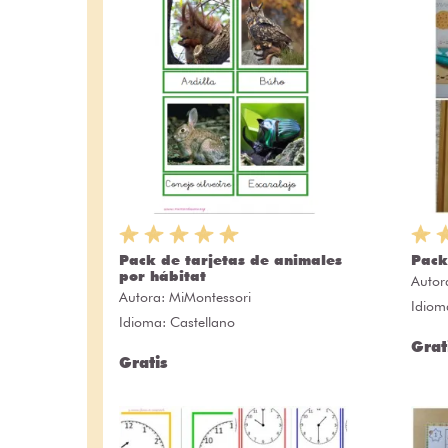
Pack de tarjetas de animales
Pack
por hábitat
Autor
Autora:
MiMontessori
Idiom
Idioma: Castellano
Grat
Gratis