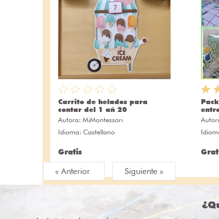
Carrito de helados para
Pack
contar del 1 añ 20
entr
Autora:
MiMontessori
Autor
Idioma: Castellano
Idiom
Gratis
Grat
« Anterior
Siguiente »
¿Qu