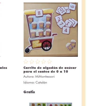
ales
Carrito de algodón de azúcar
para el conteo de 0 a 10
Autora:
MiMontessori
Idioma: Catalán
Gratis