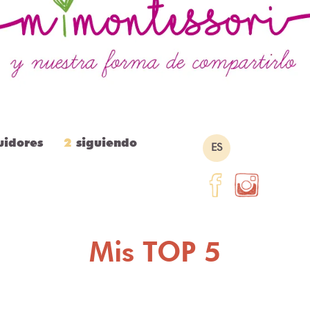
uidores
2
siguiendo
ES
Mis TOP 5