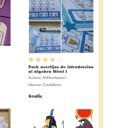
Pack acertijos de introducción
al álgebra Nivel I
Autora:
MiMontessori
Idioma: Castellano
Gratis