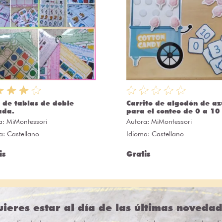
 de tablas de doble
Carrito de algodón de az
ada.
para el conteo de 0 a 10
a:
MiMontessori
Autora:
MiMontessori
a: Castellano
Idioma: Castellano
is
Gratis
ieres estar al día de las últimas noveda