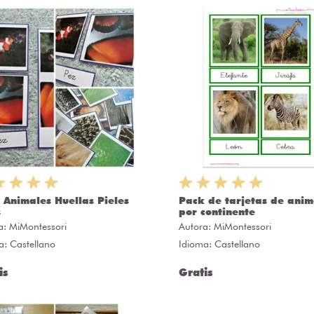
 Animales Huellas Pieles
Pack de tarjetas de anim
s
por continente
a:
MiMontessori
Autora:
MiMontessori
a: Castellano
Idioma: Castellano
is
Gratis