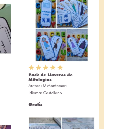
Pack de Llaveros de
Mitologías
Autora:
MiMontessori
Idioma: Castellano
Gratis