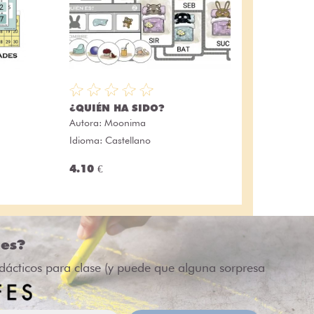
¿QUIÉN HA SIDO?
Autora:
Moonima
Idioma: Castellano
4.10 €
des?
idácticos para clase (y puede que alguna sorpresa