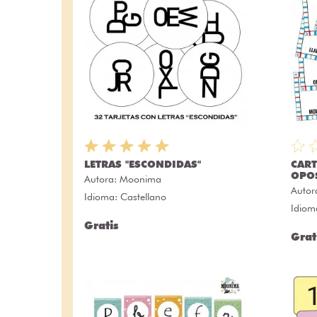
LETRAS "ESCONDIDAS"
CART
OPO
Autora:
Moonima
Autor
Idioma: Castellano
Idiom
Gratis
Grat