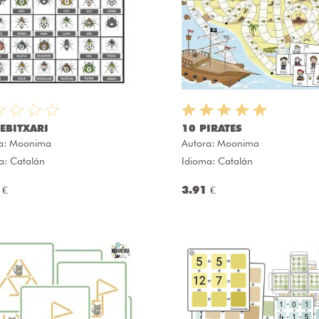
EBITXARI
10 PIRATES
a:
Moonima
Autora:
Moonima
a: Catalán
Idioma: Catalán
 €
3.91 €