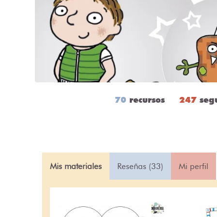
70
recursos
247
seg
Mis materiales
Reseñas (33)
Mi perfil