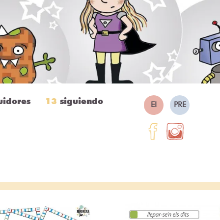
uidores
13
siguiendo
EI
PRE