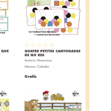
S QUE
QUATRE PETITES CANTONADES
DE NO RES
Autora:
Moonima
Idioma: Catalán
Gratis