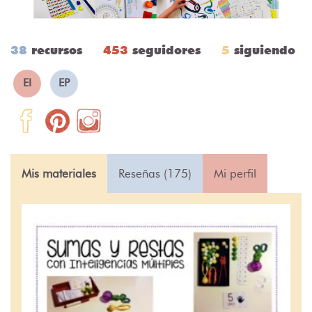
38
recursos
453
seguidores
5
siguiendo
EI
EP
Mis materiales
Reseñas (175)
Mi perfil