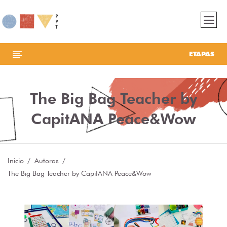
ETAPAS
The Big Bag Teacher by
CapitANA Peace&Wow
Inicio
Autoras
The Big Bag Teacher by CapitANA Peace&Wow