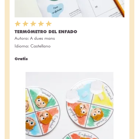
TERMÓMETRO DEL ENFADO
Autora:
A dues mans
Idioma: Castellano
Gratis