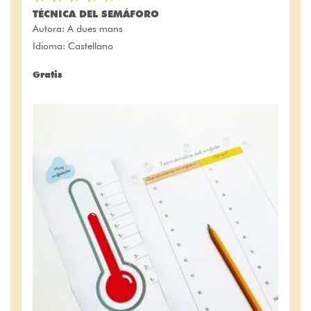
TÉCNICA DEL SEMÁFORO
Autora:
A dues mans
Idioma: Castellano
Gratis