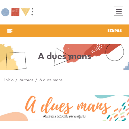
ETAPAS
A dues mans
Inicio
Autoras
A dues mans