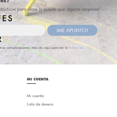
des?
idácticos para clase (y puede que alguna sorpresa
¡ME APUNTO!
tras comunicaciones. Haz clic aquí para ver la
Política de
MI CUENTA
Mi cuenta
Lista de deseos