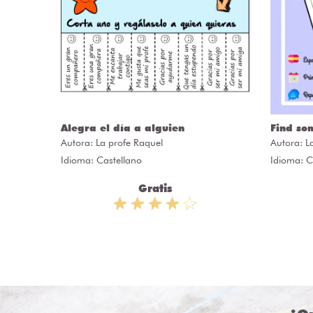
Alegra el día a alguien
Find so
Autora:
La profe Raquel
Autora:
L
Idioma: Castellano
Idioma: C
Gratis