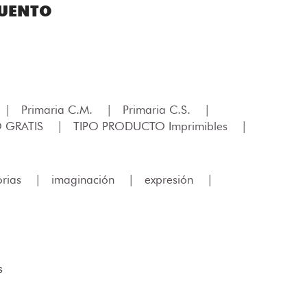
CUENTO
|
Primaria C.M.
|
Primaria C.S.
|
O GRATIS
|
TIPO PRODUCTO Imprimibles
|
orias
|
imaginación
|
expresión
|
s