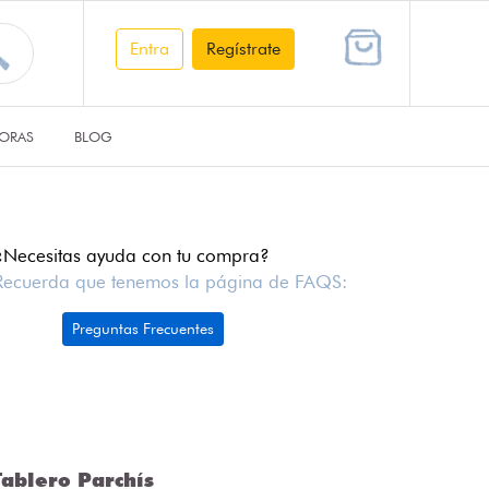
Entra
Regístrate
ORAS
BLOG
¿Necesitas ayuda con tu compra?
Recuerda que tenemos la página de FAQS:
Preguntas Frecuentes
ablero Parchís