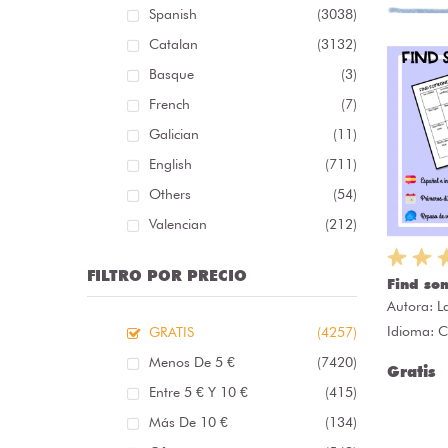
Spanish
(3038)
Catalan
(3132)
Basque
(3)
French
(7)
Galician
(11)
English
(711)
Others
(54)
Valencian
(212)
FILTRO POR PRECIO
Find so
Autora:
L
Idioma: C
GRATIS
(4257)
Menos De 5 €
(7420)
Gratis
Entre 5 € Y 10 €
(415)
Más De 10 €
(134)