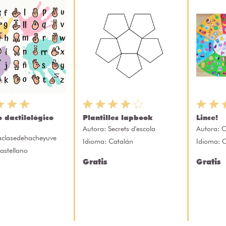
 dactilológico
Plantilles lapbook
Lince!
Autora:
Secrets d'escola
Autora:
C
aclasedehacheyuve
Idioma: Catalán
Idioma: 
astellano
Gratis
Gratis