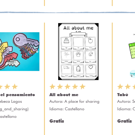
del pensamiento
All about me
Tabú
ebeca Lagos
Autora:
A place for sharing
Autora:
S
ng_and_sharing)
Idioma: Castellano
Idioma: 
astellano
Gratis
Gratis