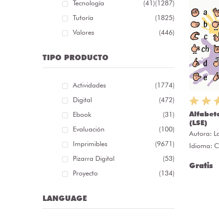
Tecnología
(41)
(1287)
Tutoría
(1825)
Valores
(446)
TIPO PRODUCTO
Actividades
(1774)
Digital
(472)
Alfabeto
Ebook
(31)
(LSE)
Evaluación
(100)
Autora:
L
Imprimibles
(9671)
Idioma: C
Pizarra Digital
(53)
Gratis
Proyecto
(134)
LANGUAGE