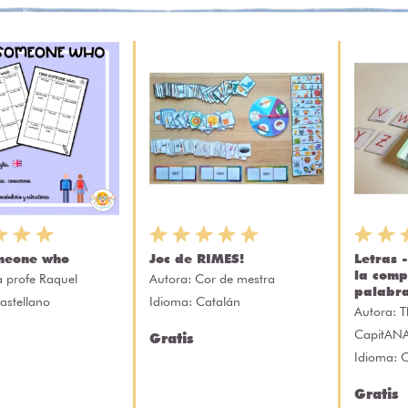
meone who
Joc de RIMES!
Letras 
la comp
a profe Raquel
Autora:
Cor de mestra
palabra
astellano
Idioma: Catalán
Autora:
T
CapitAN
Gratis
Idioma: C
Gratis