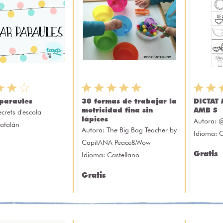
paraules
30 formas de trabajar la
DICTAT
motricidad fina sin
AMB S
ecrets d'escola
lápices
Autora:
@
atalán
Autora:
The Big Bag Teacher by
Idioma: C
CapitANA Peace&Wow
Gratis
Idioma: Castellano
Gratis