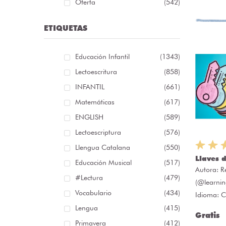
Oferta
(542)
ETIQUETAS
Educación Infantil
(1343)
Lectoescritura
(858)
INFANTIL
(661)
Matemáticas
(617)
ENGLISH
(589)
Lectoescriptura
(576)
Llengua Catalana
(550)
Llaves 
Educación Musical
(517)
Autora:
R
#lectura
(479)
(@learni
Vocabulario
(434)
Idioma: C
Lengua
(415)
Gratis
Primavera
(412)