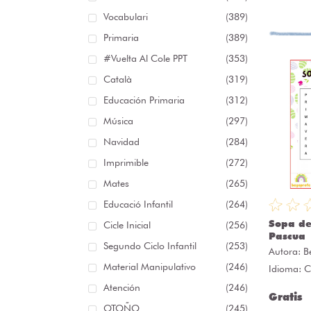
Vocabulari
(389)
Primaria
(389)
#Vuelta Al Cole PPT
(353)
Català
(319)
Educación Primaria
(312)
Música
(297)
Navidad
(284)
Imprimible
(272)
Mates
(265)
Educació Infantil
(264)
Sopa de
Cicle Inicial
(256)
Pascua
Segundo Ciclo Infantil
(253)
Autora:
B
Material Manipulativo
(246)
Idioma: C
Atención
(246)
Gratis
OTOÑO
(245)