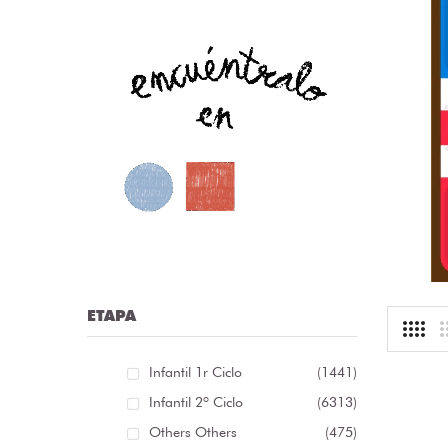
nfografía sobre las distintas clases de palabras /
nfografía sobre as distintas clases de palabras [...]
r:
librosolvidados
ioma: Castellano
.13 €
ETAPA
Infantil 1r Ciclo
(1441)
Infantil 2º Ciclo
(6313)
Others Others
(475)