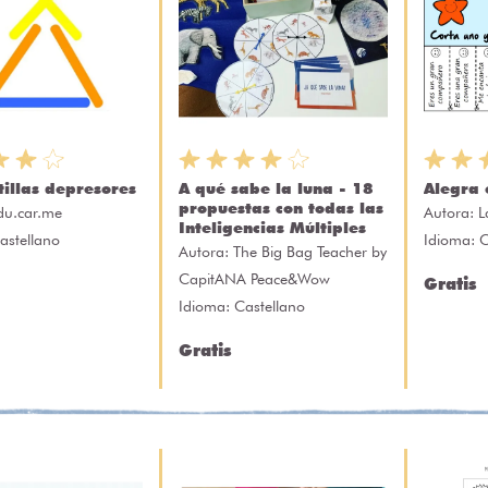
tillas depresores
A qué sabe la luna - 18
Alegra 
propuestas con todas las
du.car.me
Autora:
L
Inteligencias Múltiples
astellano
Idioma: C
Autora:
The Big Bag Teacher by
CapitANA Peace&Wow
Gratis
Idioma: Castellano
Gratis