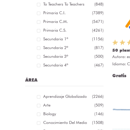
To Teachers To Teachers
(848)
Primaria C.I.
(7389)
Primaria C.M.
(5471)
Primaria C.S.
(4261)
Secundaria 1º
(1156)
Secundaria 2º
(817)
50 plan
Secundaria 3º
(500)
Autora:
e
Idioma: C
Secundaria 4º
(467)
Gratis
ÁREA
Aprendizaje Globalizado
(2266)
Arte
(509)
Biology
(146)
Conocimiento Del Medio
(1508)