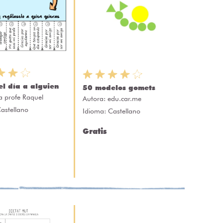
el día a alguien
50 modelos gomets
a profe Raquel
Autora:
edu.car.me
astellano
Idioma: Castellano
Gratis