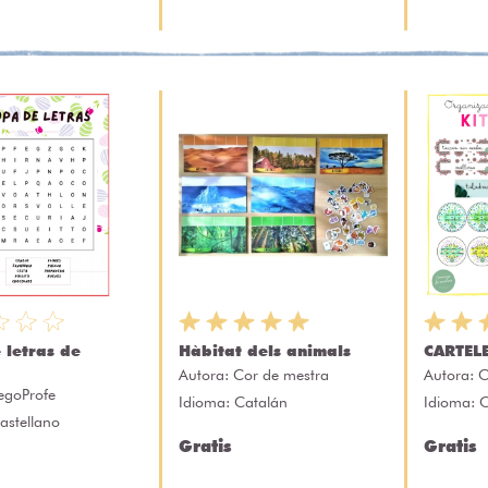
 letras de
Hàbitat dels animals
CARTEL
Autora:
Cor de mestra
Autora:
C
egoProfe
Idioma: Catalán
Idioma: C
astellano
Gratis
Gratis