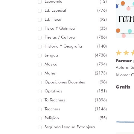
Economía
(12)
Ed. Especial
(776)
Ed. Física
(92)
Física Y Química
(35)
Fiestas / Cultura
(786)
Historia Y Geografía
(140)
Lengua
(4738)
Formar 
Música
(794)
Autora:
S
Mates
(2173)
Idioma: C
Oposiciones Docentes
(98)
Gratis
Optativas
(151)
To Teachers
(1396)
Teachers
(1146)
Religión
(55)
Segunda Lengua Extranjera