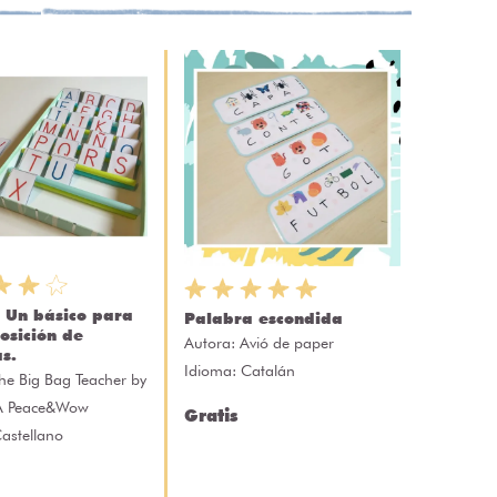
- Un básico para
Palabra escondida
osición de
Autora:
Avió de paper
s.
Idioma: Catalán
he Big Bag Teacher by
A Peace&Wow
Gratis
astellano