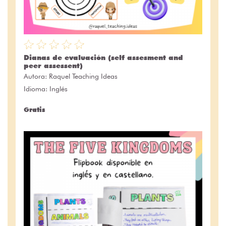
Dianas de evaluación (self assesment and
peer assessent)
Autora:
Raquel Teaching Ideas
Idioma: Inglés
Gratis