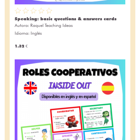
Speaking: basic questions & answers cards
Autora:
Raquel Teaching Ideas
Idioma: Inglés
1.32 €