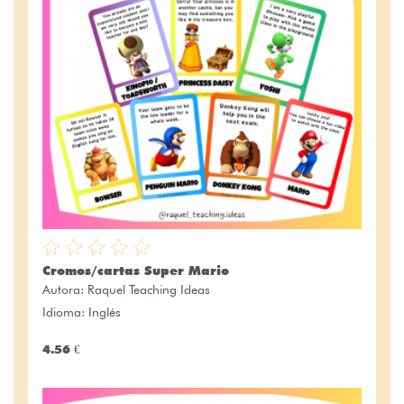
Cromos/cartas Super Mario
Autora:
Raquel Teaching Ideas
Idioma: Inglés
4.56 €