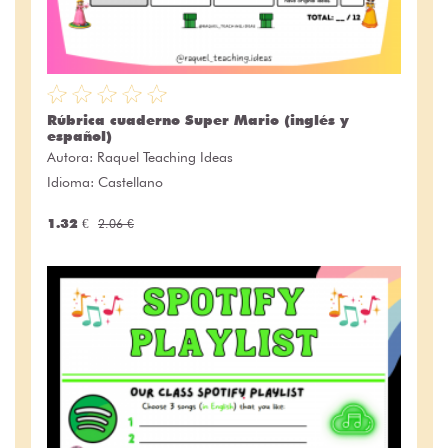
Rúbrica cuaderno Super Mario (inglés y
español)
Autora:
Raquel Teaching Ideas
Idioma: Castellano
1.32 €
2.06 €