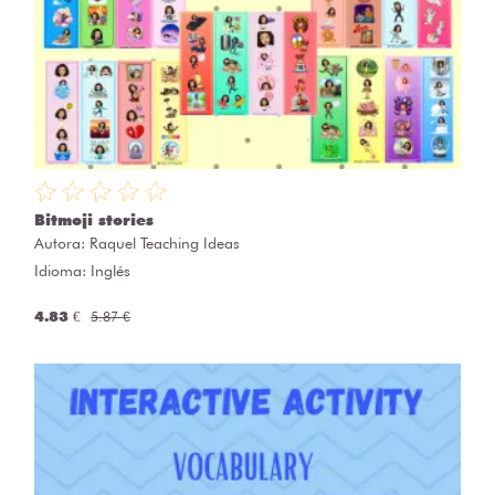
Bitmoji stories
Autora:
Raquel Teaching Ideas
Idioma: Inglés
4.83 €
5.87 €