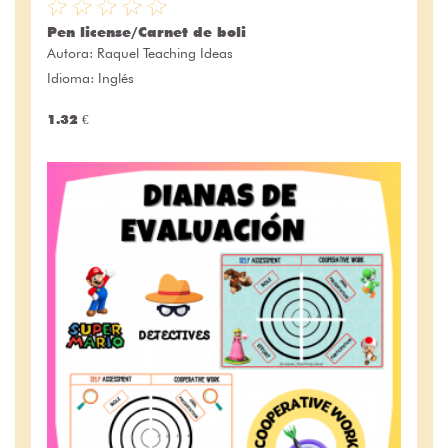
Pen license/Carnet de boli
Autora:
Raquel Teaching Ideas
Idioma: Inglés
1.32 €