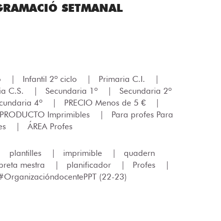
GRAMACIÓ SETMANAL
lo
|
Infantil 2º ciclo
|
Primaria C.I.
|
ia C.S.
|
Secundaria 1º
|
Secundaria 2º
cundaria 4º
|
PRECIO Menos de 5 €
|
 PRODUCTO Imprimibles
|
Para profes Para
fes
|
ÁREA Profes
|
plantilles
|
imprimible
|
quadern
ibreta mestra
|
planificador
|
Profes
|
#OrganizacióndocentePPT (22-23)