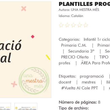
PLANTILLES PRO
Autora:
UNA MESTRA MÉS
Idioma: Catalán
Categorias:
Infantil 1r cic
Primaria C.M.
|
Primar
|
Secundaria 3º
|
Se
PRECIO Oferta
|
TIPO
profes
|
ÁREA Para Pro
Etiquetas:
programació
docent
|
mestres
|
ll
#Vuelta Al Cole PPT
|
Número de páginas:
8
Tipo de archivo: