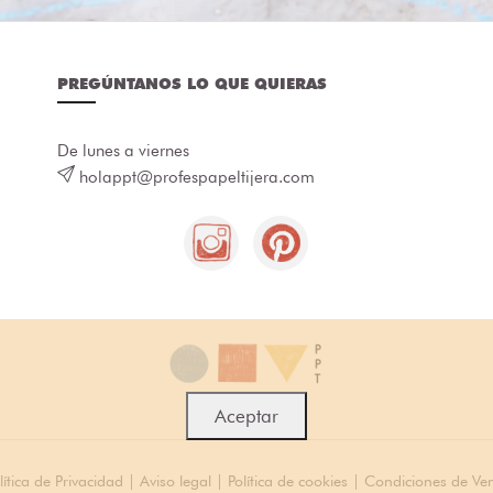
PREGÚNTANOS LO QUE QUIERAS
De lunes a viernes
holappt@profespapeltijera.com
Aceptar
lítica de Privacidad
|
Aviso legal
|
Política de cookies
|
Condiciones de Ve