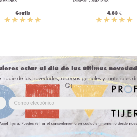
astellano
Idioma: Castellano
Gratis
4.83 €
ieres estar al día de las últimas noveda
e nadie de las novedades, recursos geniales y materiales d
😏)
Papel Tijera. Puedes retirar el consentimiento en cualquier momento desde nues