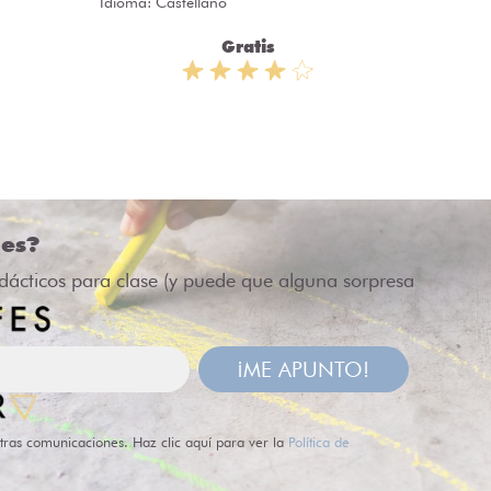
Idioma: Castellano
Idioma: 
Gratis
des?
idácticos para clase (y puede que alguna sorpresa
¡ME APUNTO!
tras comunicaciones. Haz clic aquí para ver la
Política de