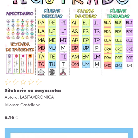
Silabario en mayúsculas
Autora:
LASITAVERONICA
Idioma: Castellano
6.16 €