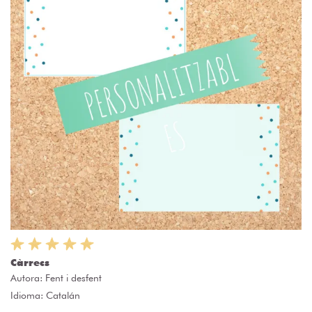
Càrrecs
Autora:
Fent i desfent
Idioma: Catalán