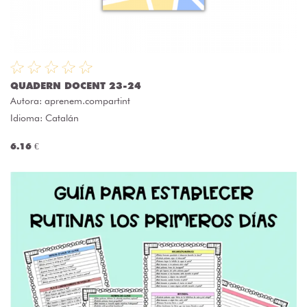
QUADERN DOCENT 23-24
Autora:
aprenem.compartint
Idioma: Catalán
6.16 €