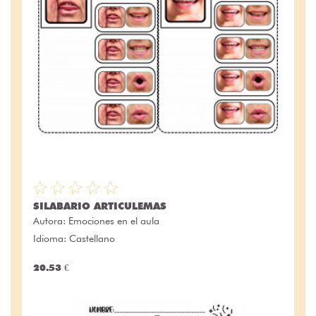
SILABARIO ARTICULEMAS
Autora:
Emociones en el aula
Idioma: Castellano
20.53 €