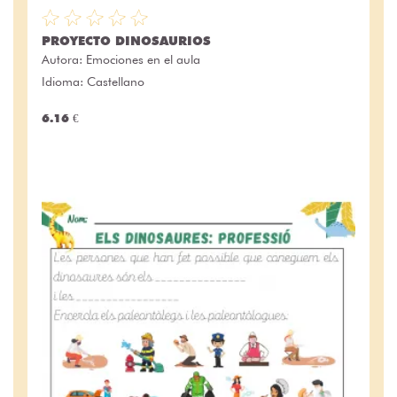
PROYECTO DINOSAURIOS
Autora:
Emociones en el aula
Idioma: Castellano
6.16 €