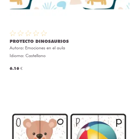
PROYECTO DINOSAURIOS
Autora:
Emociones en el aula
Idioma: Castellano
6.16 €