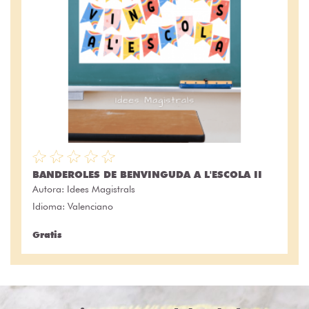
BANDEROLES DE BENVINGUDA A L'ESCOLA II
Autora:
Idees Magistrals
Idioma: Valenciano
Gratis