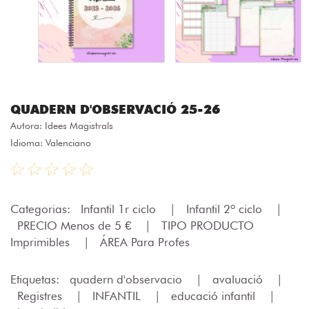
QUADERN D'OBSERVACIÓ 25-26
Autora:
Idees Magistrals
Idioma: Valenciano
Categorias:
Infantil 1r ciclo
|
Infantil 2º ciclo
|
PRECIO Menos de 5 €
|
TIPO PRODUCTO
Imprimibles
|
ÁREA Para Profes
Etiquetas:
quadern d'observacio
|
avaluació
|
Registres
|
INFANTIL
|
educació infantil
|