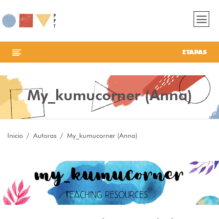
ETAPAS
My_kumucorner (Anna)
Inicio
Autoras
My_kumucorner (Anna)