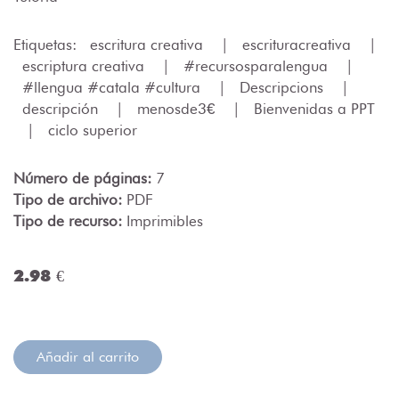
Etiquetas:
escritura creativa
|
escrituracreativa
|
escriptura creativa
|
#recursosparalengua
|
#llengua #catala #cultura
|
Descripcions
|
descripción
|
menosde3€
|
Bienvenidas a PPT
|
ciclo superior
Número de páginas:
7
Tipo de archivo:
PDF
Tipo de recurso:
Imprimibles
2.98 €
Añadir al carrito