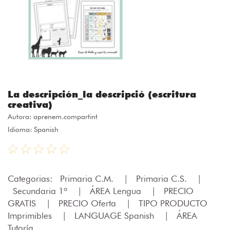
La descripción_la descripció (escritura
creativa)
Autora:
aprenem.compartint
Idioma: Spanish
Categorias:
Primaria C.M.
|
Primaria C.S.
|
Secundaria 1º
|
ÁREA Lengua
|
PRECIO
GRATIS
|
PRECIO Oferta
|
TIPO PRODUCTO
Imprimibles
|
LANGUAGE Spanish
|
ÁREA
Tutoría