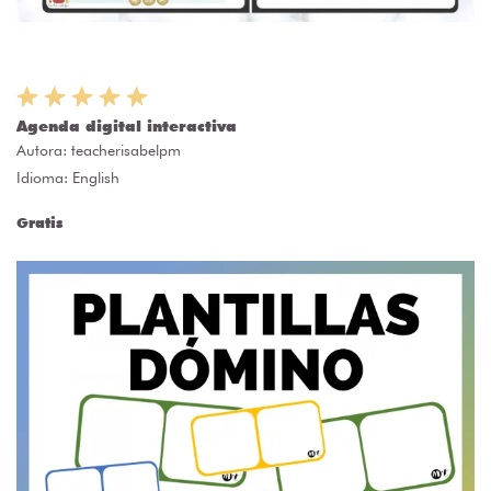
Agenda digital interactiva
Autora:
teacherisabelpm
Idioma: English
Gratis