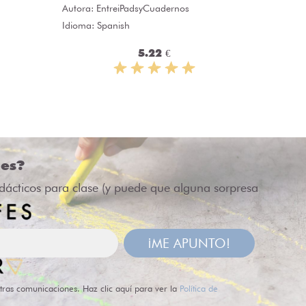
Autora:
EntreiPadsyCuadernos
Idioma: 
Idioma: Spanish
5.22 €
des?
idácticos para clase (y puede que alguna sorpresa
¡ME APUNTO!
tras comunicaciones. Haz clic aquí para ver la
Política de