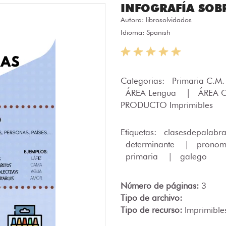
INFOGRAFÍA SOBR
Autora:
librosolvidados
Idioma: Spanish
Categorias:
Primaria C.M
ÁREA Lengua
|
ÁREA O
PRODUCTO Imprimibles
Etiquetas:
clasesdepalabr
determinante
|
prono
primaria
|
galego
Número de páginas:
3
Tipo de archivo:
Tipo de recurso:
Imprimible