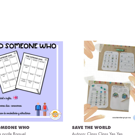
OMEONE WHO
SAVE THE WORLD
a profe Raquel
Autora:
Class Class Yes Yes