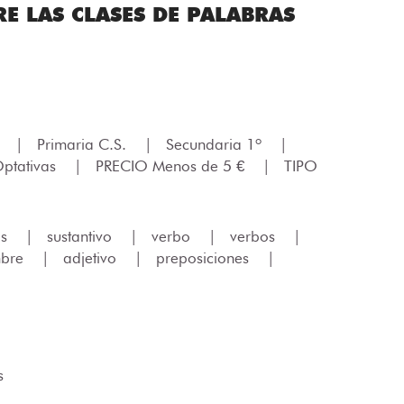
E LAS CLASES DE PALABRAS
.
|
Primaria C.S.
|
Secundaria 1º
|
ptativas
|
PRECIO Menos de 5 €
|
TIPO
as
|
sustantivo
|
verbo
|
verbos
|
mbre
|
adjetivo
|
preposiciones
|
s