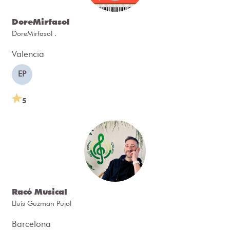
DoreMirfasol
DoreMirfasol .
Valencia
EP
5
Racó Musical
Lluís Guzman Pujol
Barcelona