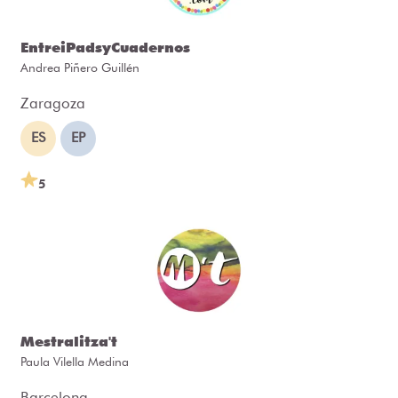
EntreiPadsyCuadernos
Andrea Piñero Guillén
Zaragoza
ES
EP
5
Mestralitza't
Paula Vilella Medina
Barcelona