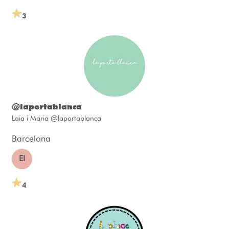
3
@laportablanca
Laia i Maria @laportablanca
Barcelona
EI
4