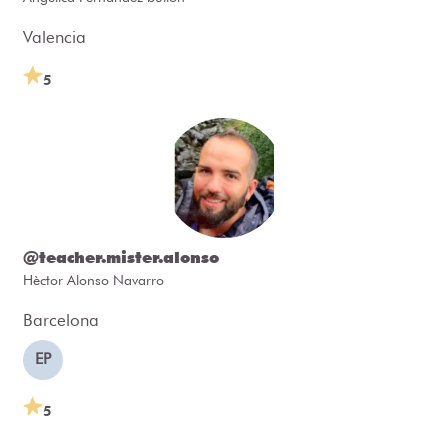
Valencia
5
@teacher.mister.alonso
Hèctor Alonso Navarro
Barcelona
EP
5