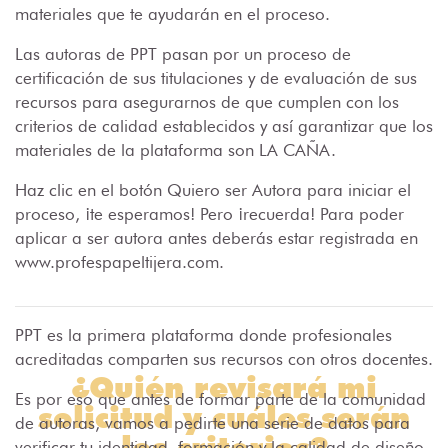
materiales que te ayudarán en el proceso.
Las autoras de PPT pasan por un proceso de
certificación de sus titulaciones y de evaluación de sus
recursos para asegurarnos de que cumplen con los
criterios de calidad establecidos y así garantizar que los
materiales de la plataforma son LA CAÑA.
Haz clic en el botón Quiero ser Autora para iniciar el
proceso, ¡te esperamos! Pero ¡recuerda! Para poder
aplicar a ser autora antes deberás estar registrada en
www.profespapeltijera.com.
PPT es la primera plataforma donde profesionales
acreditadas comparten sus recursos con otros docentes.
¿Quién revisará mi
Es por eso que antes de formar parte de la comunidad
solicitud y cuáles serán
de autoras, vamos a pedirte una serie de datos para
los criterios?
verificar tu identidad, formación y la calidad de diseño