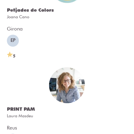
Petjades de Colors
Joana Cano
Girona
EP
5
PRINT PAM
Laura Masdeu
Reus