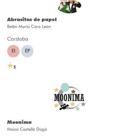
Abracitos de papel
Belén María Caro León
Cordoba
EI
EP
5
Moonima
Maica Castellà Dagà