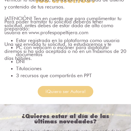
y contenido de tus recursos.
¡ATENCIÓN! Ten en cuenta que para cumplimentar tu
Para poder tramitar tu solicitud deberás tener
solicitud, antes debes de estar dada de alta como
preparado:
usuaria en www.profespapeltijera.com
Estar registrada en la plataforma como usuaria
Una vez enviada tu solicitud, la estudiaremos y te
PC con webcam o escaner para digitalizar
diremos si ha sido aceptada o no en un máximos de 20
documentos
días hábiles.
DNI
Titulaciones
3 recursos que compartirás en PPT
¡Quiero ser Autora!
¿Quieres estar al día de las
últimas novedades?