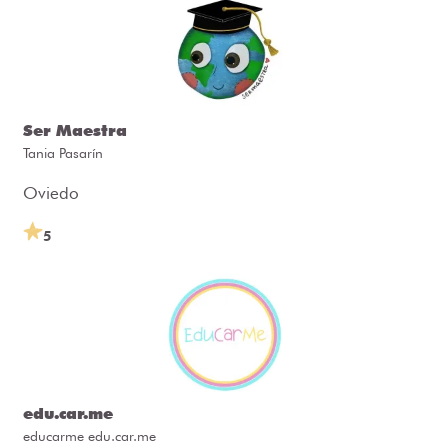
Ser Maestra
Tania Pasarín
Oviedo
5
edu.car.me
educarme edu.car.me