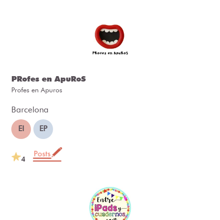
PRofes en ApuRoS
Profes en Apuros
Barcelona
EI
EP
4