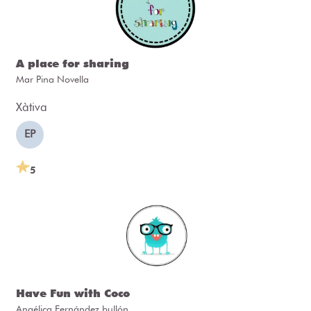
A place for sharing
Mar Pina Novella
Xàtiva
EP
5
Have Fun with Coco
Angélica Fernández bullón