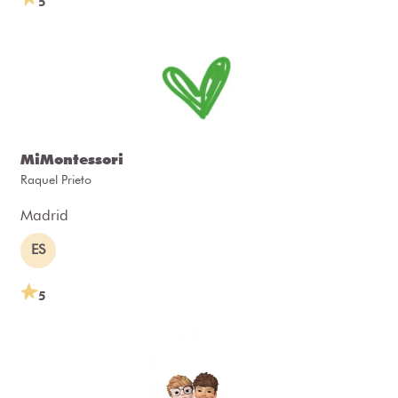
5
MiMontessori
Raquel Prieto
Madrid
ES
5