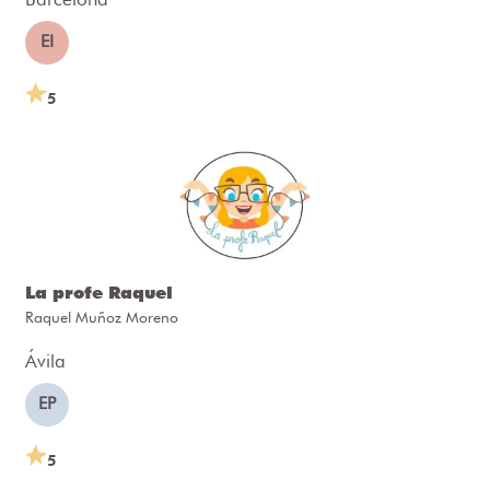
EI
5
La profe Raquel
Raquel Muñoz Moreno
Ávila
EP
5