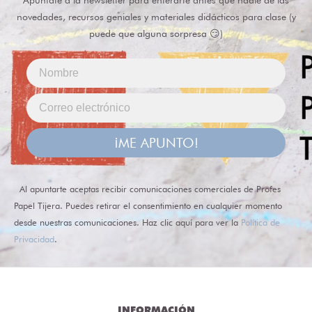
Apúntate a la newsletter para enterarte antes que nadie de las
novedades, recursos geniales y materiales didácticos para clase (y
puede que alguna sorpresa 😏)
¡ME APUNTO!
Al apuntarte aceptas recibir comunicaciones comerciales de Profes
Papel Tijera. Puedes retirar el consentimiento en cualquier momento
desde nuestras comunicaciones. Haz clic aquí para ver la
Política de
Privacidad
.
INFORMACIÓN