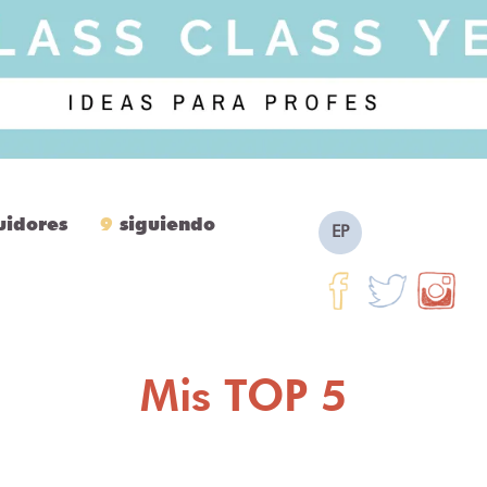
uidores
9
siguiendo
EP
Mis TOP 5