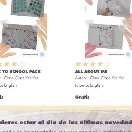
 TO SCHOOL PACK
ALL ABOUT ME
a:
Class Class Yes Yes
Autora:
Class Class Yes Yes
a: English
Idioma: English
is
Gratis
ieres estar al día de las últimas noveda
e nadie de las novedades, recursos geniales y materiales d