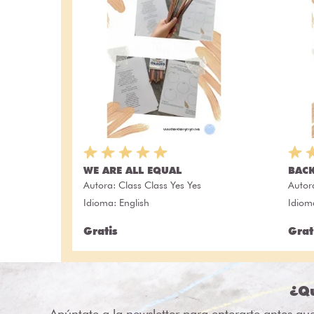
WE ARE ALL EQUAL
BACK
Autora:
Class Class Yes Yes
Autor
Idioma: English
Idiom
Gratis
Grat
¿Qu
Apúntate a la newsletter para enterarte antes qu