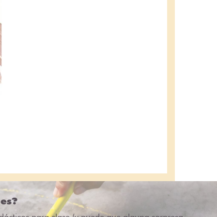
des?
idácticos para clase (y puede que alguna sorpresa