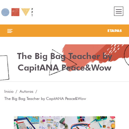
ETAPAS
The Big Bag Teacher by
CapitANA Peace&Wow
Inicio
Autoras
The Big Bag Teacher by CapitANA Peace&Wow