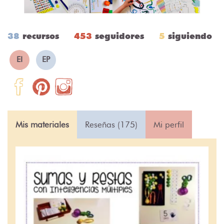
38
recursos
453
seguidores
5
siguiendo
EI
EP
Mis materiales
Reseñas (175)
Mi perfil