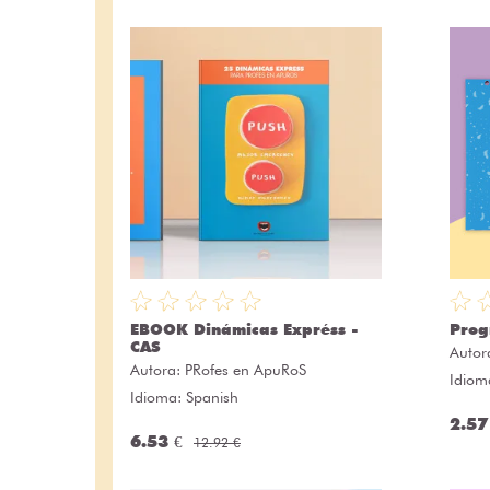
EBOOK Dinámicas Expréss -
Prog
CAS
Autor
Autora:
PRofes en ApuRoS
Idiom
Idioma: Spanish
2.57
6.53 €
12.92 €