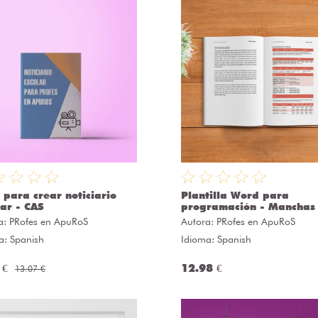
 para crear noticiario
Plantilla Word para
lar - CAS
programación - Manchas
a:
PRofes en ApuRoS
Autora:
PRofes en ApuRoS
a: Spanish
Idioma: Spanish
 €
12.98 €
13.07 €