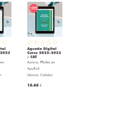
tal
Agenda Digital
-2023
Curso 2022-2023
- CAT
 en
Autora:
PRofes en
ApuRoS
h
Idioma: Catalan
15.65 €