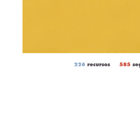
226
recursos
585
se