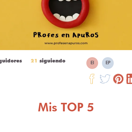
guidores
21
siguiendo
EI
EP
Mis TOP 5