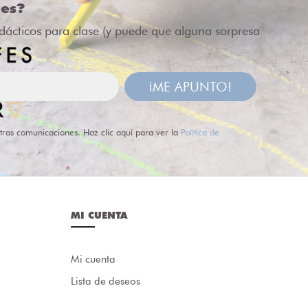
des?
idácticos para clase (y puede que alguna sorpresa
¡ME APUNTO!
tras comunicaciones. Haz clic aquí para ver la
Política de
MI CUENTA
Mi cuenta
Lista de deseos