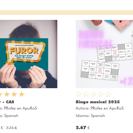
r - CAS
Bingo musical 2025
a:
PRofes en ApuRoS
Autora:
PRofes en ApuRoS
a: Spanish
Idioma: Spanish
 €
2.67 €
7.71 €