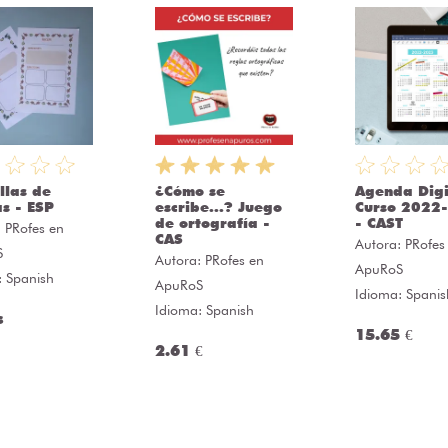
llas de
¿Cómo se
Agenda Digi
as - ESP
escribe...? Juego
Curso 2022
de ortografía -
- CAST
:
PRofes en
CAS
Autora:
PRofes
S
Autora:
PRofes en
ApuRoS
: Spanish
ApuRoS
Idioma: Spanis
Idioma: Spanish
s
15.65 €
2.61 €