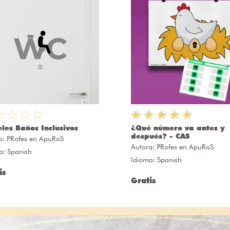
eles Baños Inclusivos
¿Qué número va antes y
después? - CAS
a:
PRofes en ApuRoS
Autora:
PRofes en ApuRoS
a: Spanish
Idioma: Spanish
is
Gratis