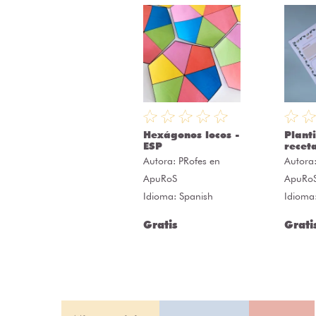
Hexágonos locos -
Planti
ESP
recet
Autora:
PRofes en
Autora
ApuRoS
ApuRo
Idioma: Spanish
Idioma
Gratis
Grati