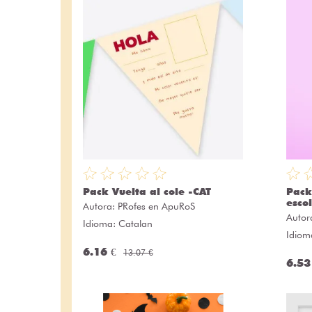
Pack Vuelta al cole -CAT
Pack
esco
Autora:
PRofes en ApuRoS
Autor
Idioma: Catalan
Idiom
6.16 €
13.07 €
6.53