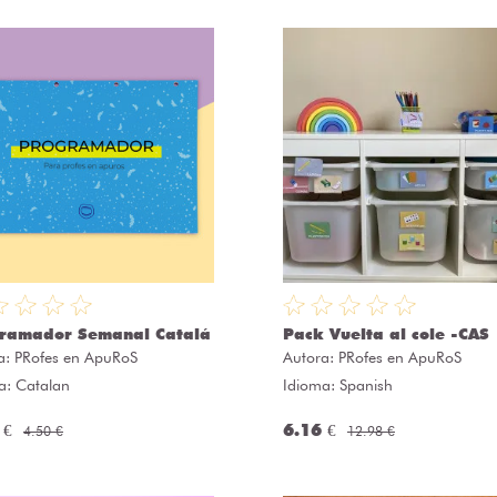
ramador Semanal Catalá
Pack Vuelta al cole -CAS
a:
PRofes en ApuRoS
Autora:
PRofes en ApuRoS
a: Catalan
Idioma: Spanish
 €
6.16 €
4.50 €
12.98 €