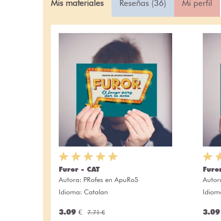
Mis materiales
Reseñas (36)
Mi perfil
Furor - CAT
Furo
Autora:
PRofes en ApuRoS
Autor
Idioma: Catalan
Idiom
3.09 €
3.09
7.71 €