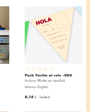
Pack Vuelta al cole -ENG
Autora:
PRofes en ApuRoS
Idioma: English
6.16 €
13.04 €