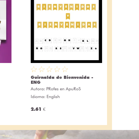
Guirnalda de Bienvenida -
ENG
Autora:
PRofes en ApuRoS
Idioma: English
2.61 €