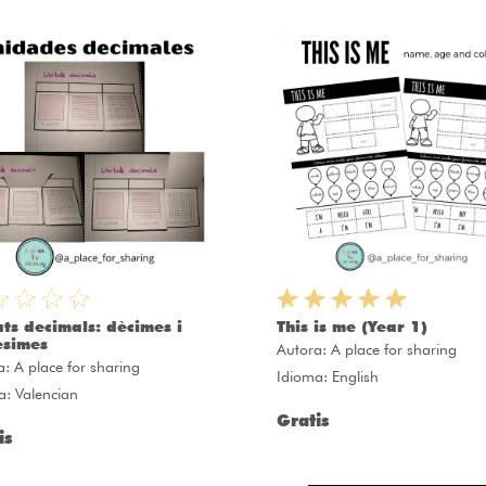
ats decimals: dècimes i
This is me (Year 1)
èsimes
Autora:
A place for sharing
a:
A place for sharing
Idioma: English
a: Valencian
Gratis
is