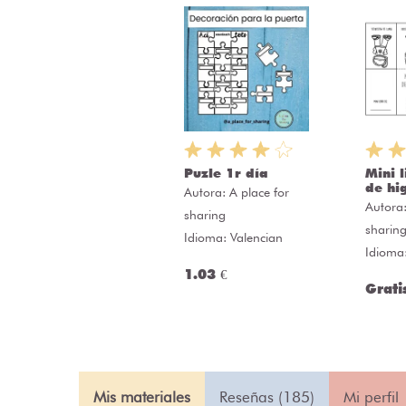
Puzle 1r día
Mini 
de hi
Autora:
A place for
Autora
sharing
sharin
Idioma: Valencian
Idioma
1.03 €
Grati
Mis materiales
Reseñas (185)
Mi perfil