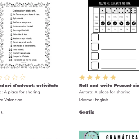
ndari d'advent: activitats
Roll and write Present si
a:
A place for sharing
Autora:
A place for sharing
a: Valencian
Idioma: English
 €
Gratis