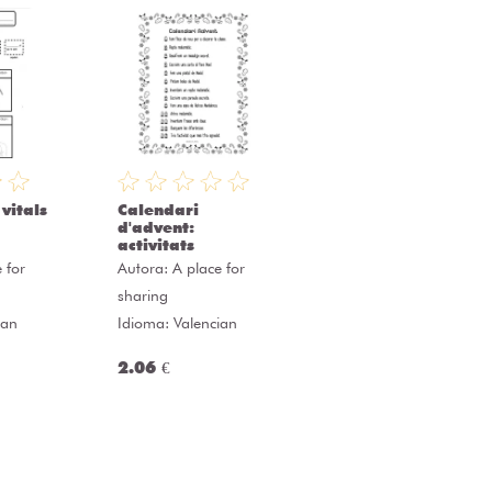
 vitals
Calendari
d'advent:
activitats
 for
Autora:
A place for
sharing
ian
Idioma: Valencian
2.06 €