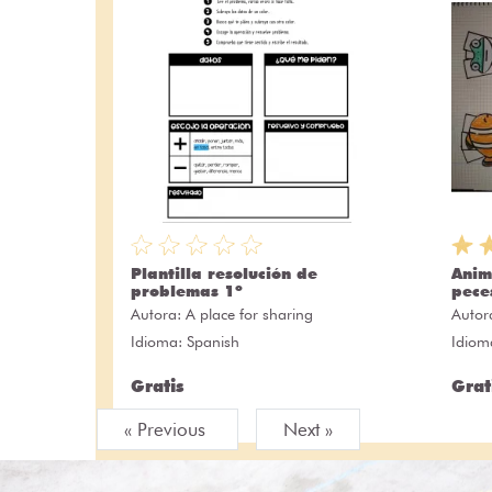
Plantilla resolución de
Anim
problemas 1º
peces
Autora:
A place for sharing
Autor
Idioma: Spanish
Idiom
Gratis
Grat
« Previous
Next »