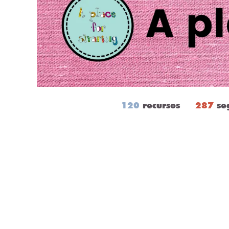
120
recursos
287
se