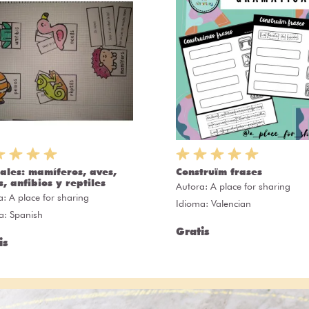
ales: mamíferos, aves,
Construïm frases
, anfibios y reptiles
Autora:
A place for sharing
a:
A place for sharing
Idioma: Valencian
a: Spanish
Gratis
is