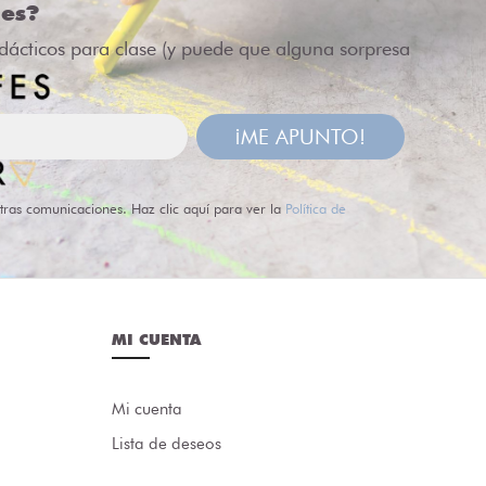
des?
idácticos para clase (y puede que alguna sorpresa
¡ME APUNTO!
tras comunicaciones. Haz clic aquí para ver la
Política de
MI CUENTA
Mi cuenta
Lista de deseos