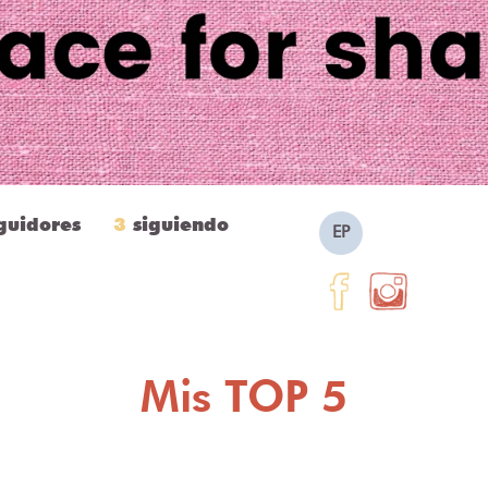
guidores
3
siguiendo
EP
Mis TOP 5