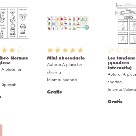
libro Normas
Mini abecedario
Les funcions
giene
(quadern
Autora:
A place for
interactiu)
:
A place for
sharing
Autora:
A place
g
Idioma: Spanish
sharing
: Spanish
Idioma: Valenc
Gratis
s
Gratis