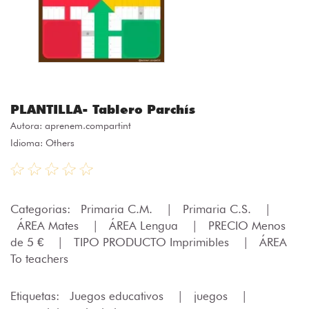
PLANTILLA- Tablero Parchís
Autora:
aprenem.compartint
Idioma: Others
Categorias:
Primaria C.M.
|
Primaria C.S.
|
ÁREA Mates
|
ÁREA Lengua
|
PRECIO Menos
de 5 €
|
TIPO PRODUCTO Imprimibles
|
ÁREA
To teachers
Etiquetas:
Juegos educativos
|
juegos
|