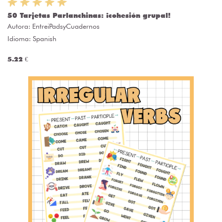
50 Tarjetas Parlanchinas: ¡cohesión grupal!
Autora:
EntreiPadsyCuadernos
Idioma: Spanish
5.22 €