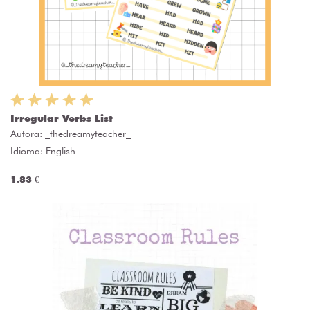
Irregular Verbs List
Autora:
_thedreamyteacher_
Idioma: English
1.83 €