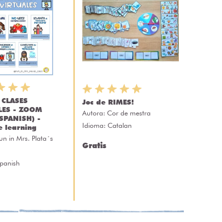
 CLASES
Joc de RIMES!
LES - ZOOM
Autora:
Cor de mestra
SPANISH) -
Idioma: Catalan
e learning
un in Mrs. Plata´s
Gratis
Spanish