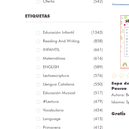
Oferta
(542)
ETIQUETAS
Educación Infantil
(1343)
Reading And Writing
(858)
INFANTIL
(661)
Matemáticas
(616)
ENGLISH
(589)
Lectoescriptura
(576)
Sopa de
Llengua Catalana
(550)
Pascua
Educación Musical
(517)
Autora:
B
#lectura
(479)
Idioma: S
Vocabulario
(434)
Gratis
Language
(415)
Primavera
(412)