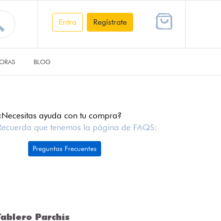
Entra
Regístrate
ORAS
BLOG
¿Necesitas ayuda con tu compra?
Recuerda que tenemos la página de FAQS:
Preguntas Frecuentes
ablero Parchís