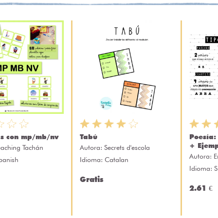
s con mp/mb/nv
Tabú
Poesía:
+ Ejemp
eaching Tachán
Autora:
Secrets d'escola
Autora:
E
panish
Idioma: Catalan
Idioma: 
Gratis
2.61 €