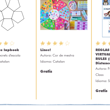
les lapbook
Lince!
REGLAS
VIRTUA
ecrets d'escola
Autora:
Cor de mestra
RULES (
atalan
Idioma: Catalan
Distanc
Autora:
F
Gratis
Class
Idioma: 
Gratis