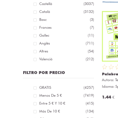
Castellà
(3037)
Català
(3132)
Basc
(3)
Frances
(7)
Gallec
(11)
Anglés
(711)
Altres
(54)
Valencià
(212)
FILTRO POR PRECIO
Palabra
Autora:
T
Idioma: S
GRATIS
(4257)
Menos De 5 €
(7419)
1.44 €
Entre 5 € Y 10 €
(415)
Más De 10 €
(134)