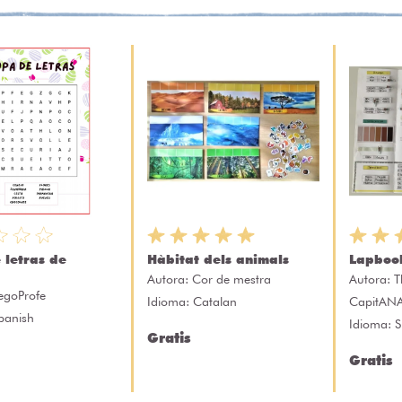
 letras de
Hàbitat dels animals
Lapbook
Autora:
Cor de mestra
Autora:
T
egoProfe
Idioma: Catalan
CapitAN
panish
Idioma: 
Gratis
Gratis