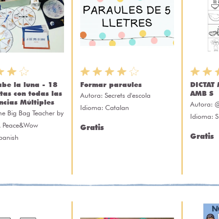
abe la luna - 18
Formar paraules
DICTAT
tas con todas las
AMB S
Autora:
Secrets d'escola
ncias Múltiples
Autora:
@
Idioma: Catalan
he Big Bag Teacher by
Idioma: 
A Peace&Wow
Gratis
Gratis
panish