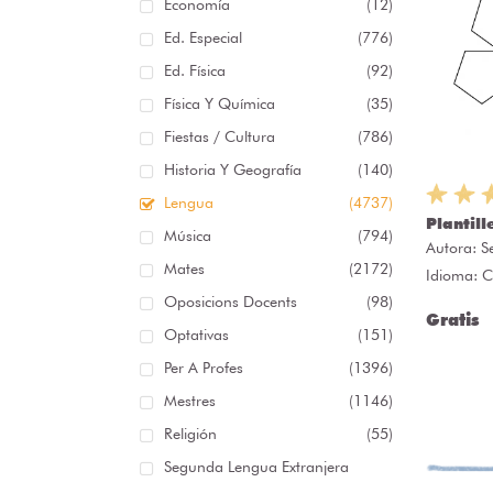
Economía
(12)
Ed. Especial
(776)
Ed. Física
(92)
Física Y Química
(35)
Fiestas / Cultura
(786)
Historia Y Geografía
(140)
Lengua
(4737)
Plantil
Música
(794)
Autora:
S
Mates
(2172)
Idioma: C
Oposicions Docents
(98)
Gratis
Optativas
(151)
Per A Profes
(1396)
Mestres
(1146)
Religión
(55)
Segunda Lengua Extranjera