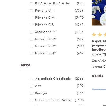
Per A Profes Per A Profes
(848)
Primaria C.I.
(7389)
Primaria C.M.
(5470)
Primaria C.S.
(4261)
Secundaria 1º
(1156)
Secundaria 2º
(817)
A qué s
propues
Secundaria 3º
(500)
Intelige
Secundaria 4º
(467)
Autora:
T
CapitAN
ÁREA
Idioma: S
Gratis
Aprendizaje Globalizado
(2266)
Arte
(509)
Biología
(146)
Conocimiento Del Medio
(1508)