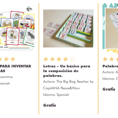
 PARA INVENTAR
Letras - Un básico para
Palabra
IAS
la composición de
Autora:
A
palabras.
oonima
Idioma: 
Autora:
The Big Bag Teacher by
panish
CapitANA Peace&Wow
Gratis
Idioma: Spanish
Gratis