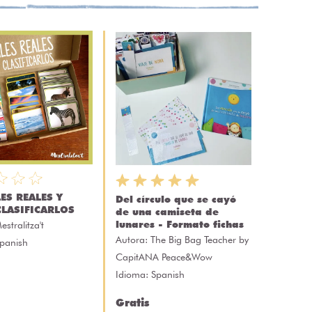
ES REALES Y
Del círculo que se cayó
LASIFICARLOS
de una camiseta de
lunares - Formato fichas
estralitza't
Autora:
The Big Bag Teacher by
Spanish
CapitANA Peace&Wow
Idioma: Spanish
Gratis