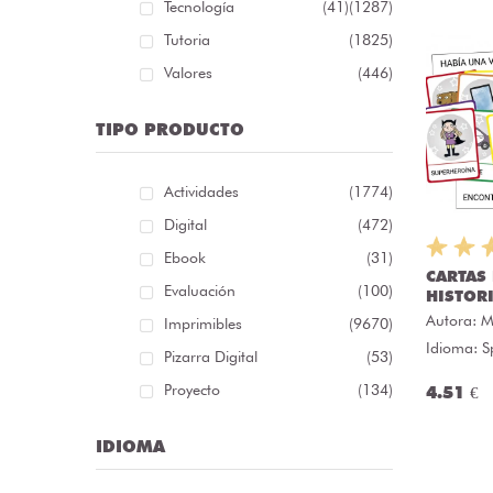
Tecnología
(41)
(1287)
Tutoria
(1825)
Valores
(446)
TIPO PRODUCTO
Actividades
(1774)
Digital
(472)
Ebook
(31)
CARTAS
Evaluación
(100)
HISTOR
Autora:
M
Imprimibles
(9670)
Idioma: S
Pizarra Digital
(53)
Proyecto
(134)
4.51 €
IDIOMA