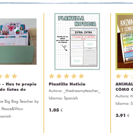
e - Haz tu propio
Plantilla Noticia
ANIMAL
de listas de
CÓMO C
Autora:
_thedreamyteacher_
Autora:
M
Idioma: Spanish
he Big Bag Teacher by
Idioma: 
A Peace&Wow
1.05 €
3.91 €
panish