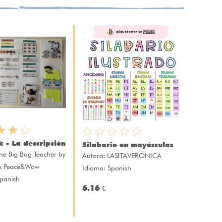
 - La descripción
Silabario en mayúsculas
he Big Bag Teacher by
Autora:
LASITAVERONICA
A Peace&Wow
Idioma: Spanish
Spanish
6.16 €