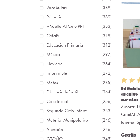
Vocabulari
(389)
Primaria
(389)
#Vuelta Al Cole PPT
(353)
Català
(319)
Educación Primaria
(312)
Música
(297)
Navidad
(284)
Imprimible
(272)
Mates
(265)
Editabl
Educació Infantil
(264)
archivo 
cuentos
Cicle Inicial
(256)
Autora:
T
Segundo Ciclo Infantil
(253)
CapitAN
Material Manipulativo
(246)
Idioma: S
Atención
(246)
Gratis
OTOÑO
(245)