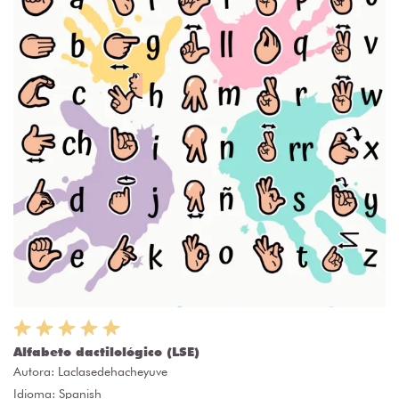
Alfabeto dactilológico (LSE)
Autora:
Laclasedehacheyuve
Idioma: Spanish