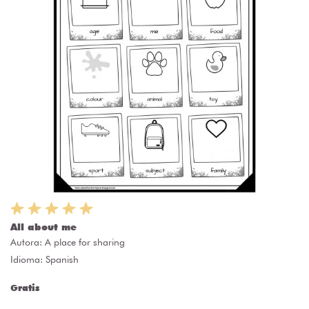
All about me
Autora:
A place for sharing
Idioma: Spanish
Gratis