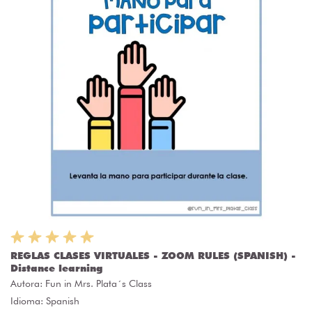
REGLAS CLASES VIRTUALES - ZOOM RULES (SPANISH) -
Distance learning
Autora:
Fun in Mrs. Plata´s Class
Idioma: Spanish