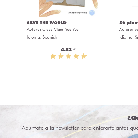
a Oleby
SAVE THE WORLD
50 plan
Autora:
Class Class Yes Yes
Autora:
e
apitANA
Idioma: Spanish
Idioma: S
4.83 €
¿Qu
Apúntate a la newsletter para enterarte antes qu