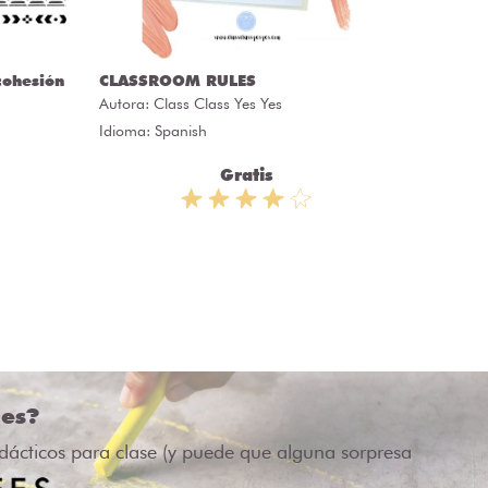
cohesión
CLASSROOM RULES
CARTAS
Autora:
Class Class Yes Yes
Autora:
Idioma: Spanish
Idioma: 
Gratis
des?
idácticos para clase (y puede que alguna sorpresa