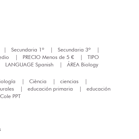
|
Secundaria 1º
|
Secundaria 3º
|
edio
|
PRECIO Menos de 5 €
|
TIPO
|
LANGUAGE Spanish
|
ÁREA Biology
iología
|
Ciència
|
ciencias
|
turales
|
educación primaria
|
educación
 Cole PPT
s