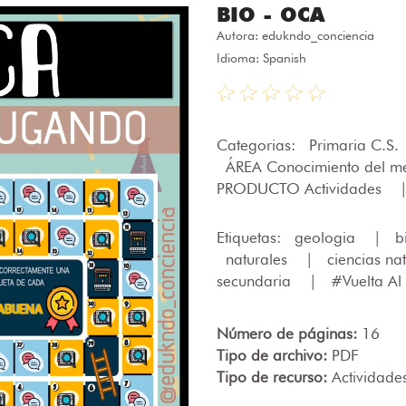
BIO - OCA
Autora:
edukndo_conciencia
Idioma: Spanish
Categorias:
Primaria C.S.
ÁREA Conocimiento del m
PRODUCTO Actividades
Etiquetas:
geologia
|
b
naturales
|
ciencias na
secundaria
|
#Vuelta Al
Número de páginas:
16
Tipo de archivo:
PDF
Tipo de recurso:
Actividade