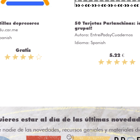
tillas depresores
50 Tarjetas Parlanchinas: ¡
grupal!
du.car.me
Autora:
EntreiPadsyCuadernos
panish
Idioma: Spanish
Gratis
5.22 €
ieres estar al día de las últimas noveda
e nadie de las novedades, recursos geniales y materiales d
😏)