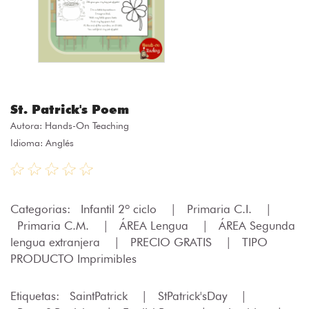
St. Patrick's Poem
Autora:
Hands-On Teaching
Idioma: Anglés
Categorias:
Infantil 2º ciclo
|
Primaria C.I.
|
Primaria C.M.
|
ÁREA Lengua
|
ÁREA Segunda
lengua extranjera
|
PRECIO GRATIS
|
TIPO
PRODUCTO Imprimibles
Etiquetas:
SaintPatrick
|
StPatrick'sDay
|