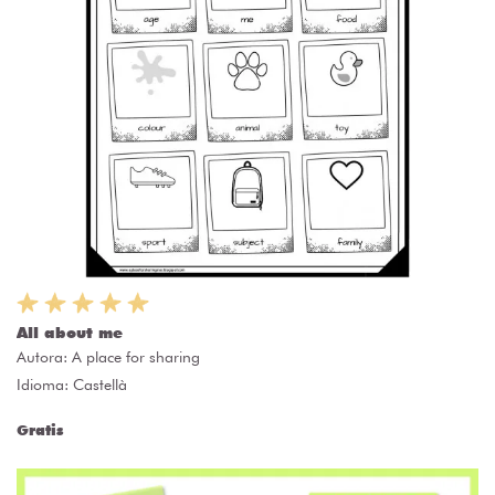
All about me
Autora:
A place for sharing
Idioma: Castellà
Gratis