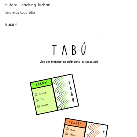
Autora:
Teaching Tachán
Idioma: Castellà
1.44 €