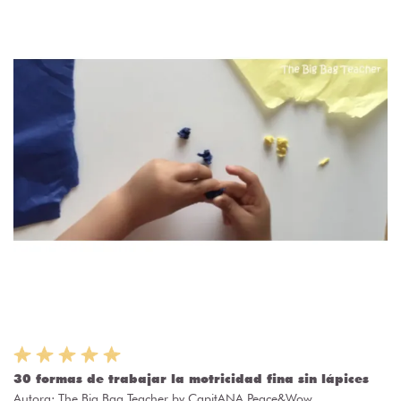
30 formas de trabajar la motricidad fina sin lápices
Autora:
The Big Bag Teacher by CapitANA Peace&Wow