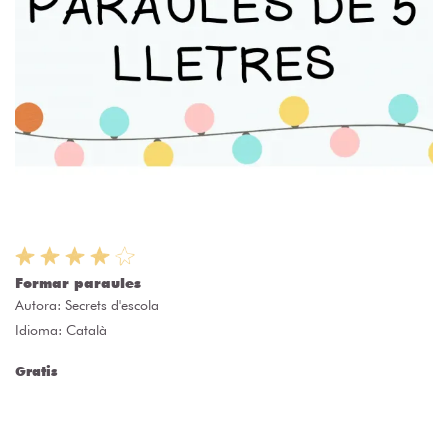
Formar paraules
Autora:
Secrets d'escola
Idioma: Català
Gratis