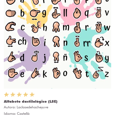
Alfabeto dactilológico (LSE)
Autora:
Laclasedehacheyuve
Idioma: Castellà