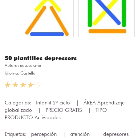
50 plantilles depressors
Autora:
edu.car.me
Idioma: Castellà
Categorias:
Infantil 2º ciclo
|
ÁREA Aprendizaje
globalizado
|
PRECIO GRATIS
|
TIPO
PRODUCTO Actividades
Etiquetas:
percepción
|
atención
|
depresores