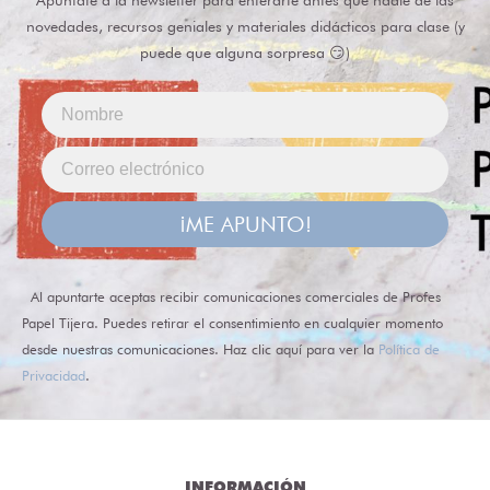
Apúntate a la newsletter para enterarte antes que nadie de las
novedades, recursos geniales y materiales didácticos para clase (y
puede que alguna sorpresa 😏)
¡ME APUNTO!
Al apuntarte aceptas recibir comunicaciones comerciales de Profes
Papel Tijera. Puedes retirar el consentimiento en cualquier momento
desde nuestras comunicaciones. Haz clic aquí para ver la
Política de
Privacidad
.
INFORMACIÓN