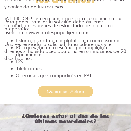
y contenido de tus recursos.
¡ATENCIÓN! Ten en cuenta que para cumplimentar tu
Para poder tramitar tu solicitud deberás tener
solicitud, antes debes de estar dada de alta como
preparado:
usuaria en www.profespapeltijera.com
Estar registrada en la plataforma como usuaria
Una vez enviada tu solicitud, la estudiaremos y te
PC con webcam o escaner para digitalizar
diremos si ha sido aceptada o no en un máximos de 20
documentos
días hábiles.
DNI
Titulaciones
3 recursos que compartirás en PPT
¡Quiero ser Autora!
¿Quieres estar al día de las
últimas novedades?