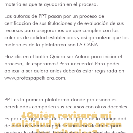
materiales que te ayudarán en el proceso.
Las autoras de PPT pasan por un proceso de
certificación de sus titulaciones y de evaluación de sus
recursos para asegurarnos de que cumplen con los
criterios de calidad establecidos y así garantizar que los
materiales de la plataforma son LA CAÑA.
Haz clic en el botón Quiero ser Autora para iniciar el
proceso, ¡te esperamos! Pero ¡recuerda! Para poder
aplicar a ser autora antes deberás estar registrada en
www.profespapeltijera.com.
PPT es la primera plataforma donde profesionales
acreditadas comparten sus recursos con otros docentes.
¿Quién revisará mi
Es por eso que antes de formar parte de la comunidad
solicitud y cuáles serán
de autoras, vamos a pedirte una serie de datos para
los criterios?
verificar tu identidad, formación y la calidad de diseño