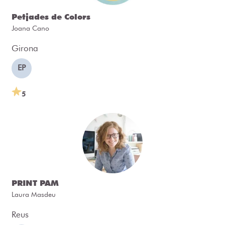
Petjades de Colors
Joana Cano
Girona
EP
5
PRINT PAM
Laura Masdeu
Reus