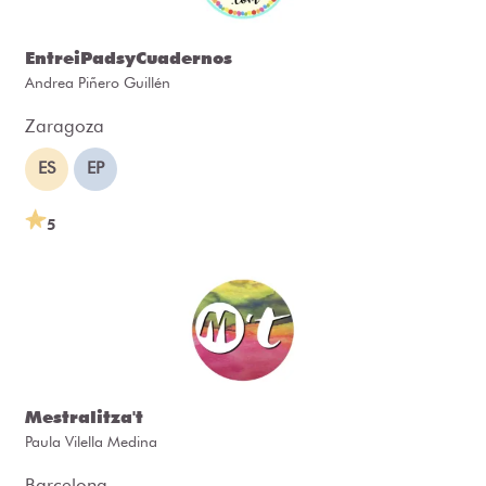
EntreiPadsyCuadernos
Andrea Piñero Guillén
Zaragoza
ES
EP
5
Mestralitza't
Paula Vilella Medina
Barcelona