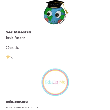
Ser Maestra
Tania Pasarín
Oviedo
5
edu.car.me
educarme edu.car.me