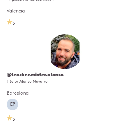
Valencia
5
@teacher.mister.alonso
Hèctor Alonso Navarro
Barcelona
EP
5