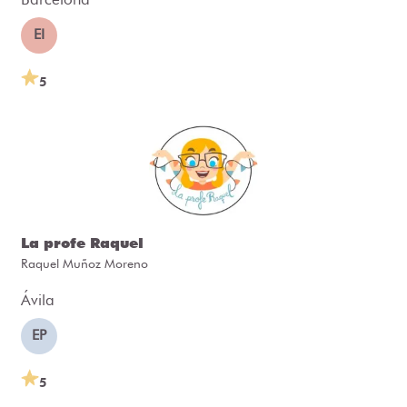
EI
5
La profe Raquel
Raquel Muñoz Moreno
Ávila
EP
5