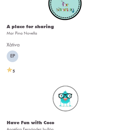
A place for sharing
Mar Pina Novella
Xàtiva
EP
5
Have Fun with Coco
Angélica Fernández bullón