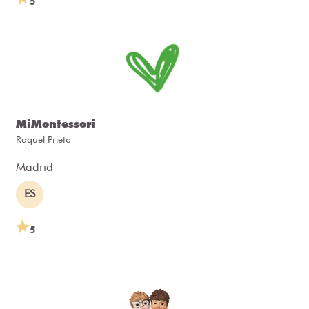
5
MiMontessori
Raquel Prieto
Madrid
ES
5