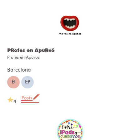
PRofes en ApuRoS
Profes en Apuros
Barcelona
EI
EP
4