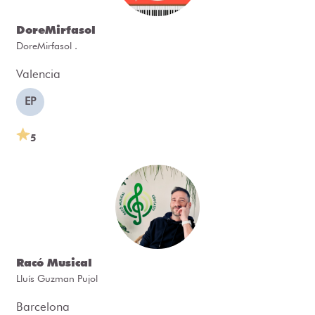
DoreMirfasol
DoreMirfasol .
Valencia
EP
5
Racó Musical
Lluís Guzman Pujol
Barcelona