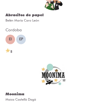
Abracitos de papel
Belén María Caro León
Cordoba
EI
EP
5
Moonima
Maica Castellà Dagà