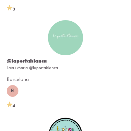
3
@laportablanca
Laia i Maria @laportablanca
Barcelona
EI
4