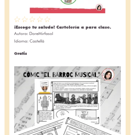
¡Escoge tu saludo! Cartelería a para clase.
Autora:
DoreMirfasol
Idioma: Castellà
Gratis