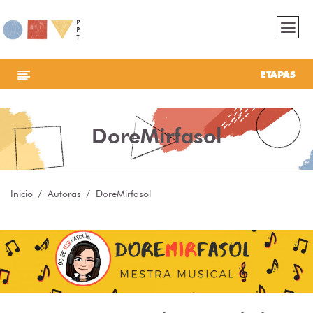
ETAPAS
DoreMirfasol
Inicio
Autoras
DoreMirfasol