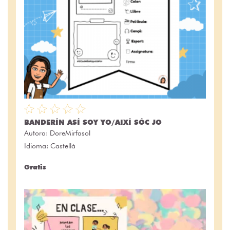
BANDERÍN ASÍ SOY YO/AIXÍ SÓC JO
Autora:
DoreMirfasol
Idioma: Castellà
Gratis