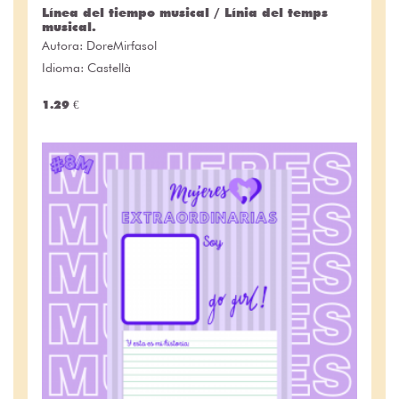
Línea del tiempo musical / Línia del temps
musical.
Autora:
DoreMirfasol
Idioma: Castellà
1.29 €