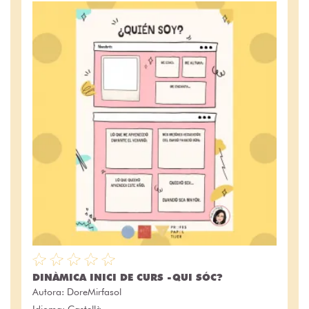
DINÀMICA INICI DE CURS -QUI SÓC?
Autora:
DoreMirfasol
Idioma: Castellà