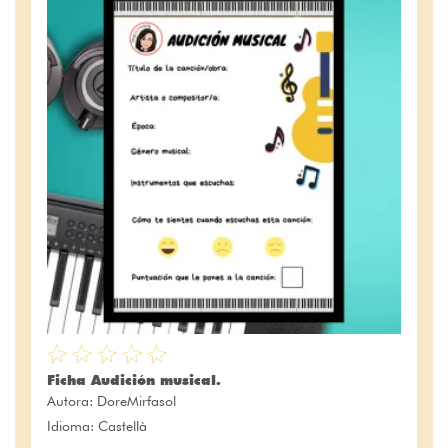
Ficha Audición musical.
Autora:
DoreMirfasol
Idioma: Castellà