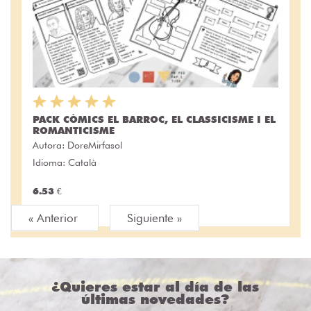
PACK CÒMICS EL BARROC, EL CLASSICISME I EL
ROMANTICISME
Autora:
DoreMirfasol
Idioma: Català
6.53 €
« Anterior
Siguiente »
¿Quieres estar al día de las
últimas novedades?