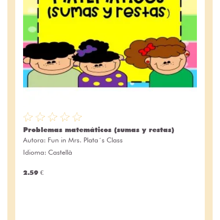
Problemas matemáticos (sumas y restas)
Autora:
Fun in Mrs. Plata´s Class
Idioma: Castellà
2.59 €