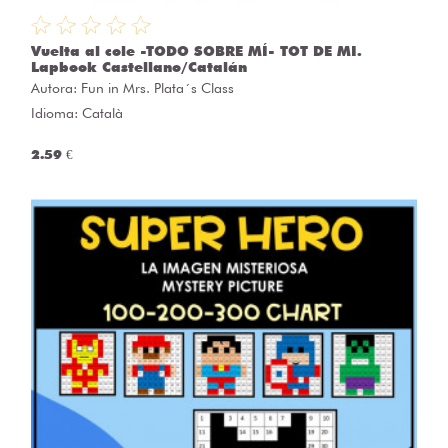
Vuelta al cole -TODO SOBRE MÍ- TOT DE MI.
Lapbook Castellano/Catalán
Autora:
Fun in Mrs. Plata´s Class
Idioma: Català
2.59 €