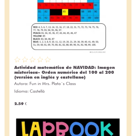
Actividad matemática de NAVIDAD: Imagen
misteriosa- Orden numérico del 100 al 200
(versión en inglés y castellano)
Autora:
Fun in Mrs. Plata´s Class
Idioma: Castellà
2.59 €