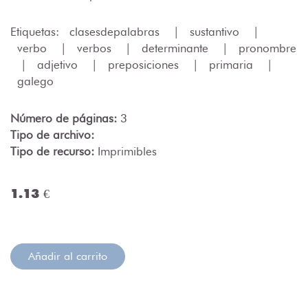
Etiquetas:
clasesdepalabras
|
sustantivo
|
verbo
|
verbos
|
determinante
|
pronombre
|
adjetivo
|
preposiciones
|
primaria
|
galego
Número de páginas:
3
Tipo de archivo:
Tipo de recurso:
Imprimibles
1.13 €
Añadir al carrito