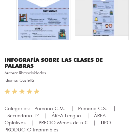
INFOGRAFÍA SOBRE LAS CLASES DE
PALABRAS
Autora:
librosolvidados
Idioma: Castellà
Categorias:
Primaria C.M.
|
Primaria C.S.
|
Secundaria 1º
|
ÁREA Lengua
|
ÁREA
Optativas
|
PRECIO Menos de 5 €
|
TIPO
PRODUCTO Imprimibles