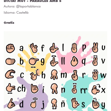
DICTAT MUT - PARAULES AMB S
Autora:
@laportablanca
Idioma: Castellà
Gratis