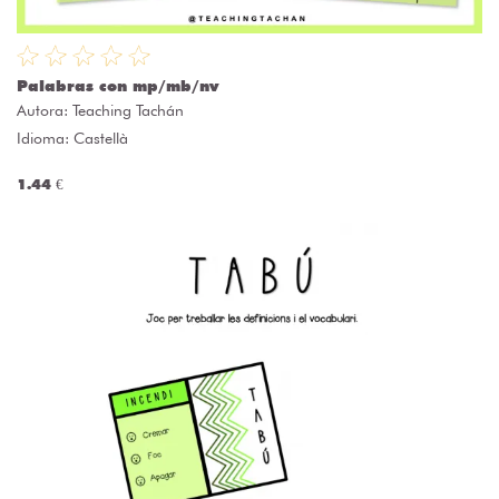
Palabras con mp/mb/nv
Autora:
Teaching Tachán
Idioma: Castellà
1.44 €