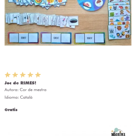
Joc de RIMES!
Autora:
Cor de mestra
Idioma: Català
Gratis