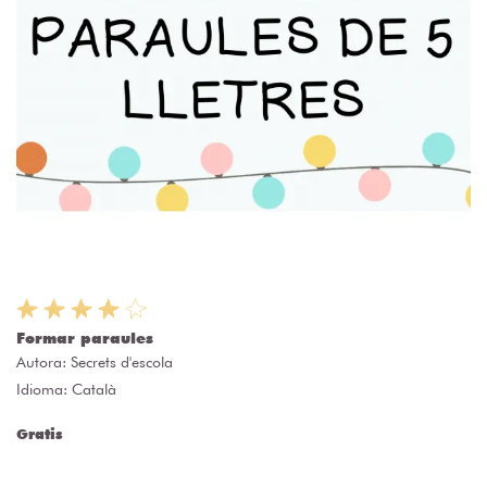
Formar paraules
Autora:
Secrets d'escola
Idioma: Català
Gratis