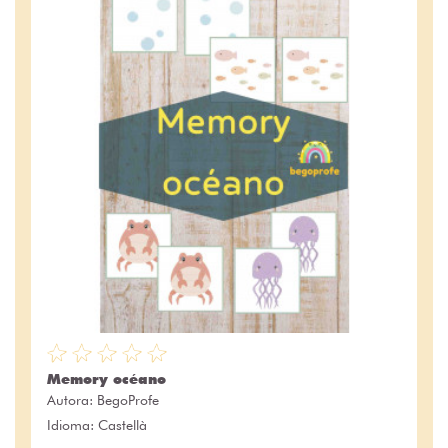
Memory océano
Autora:
BegoProfe
Idioma: Castellà