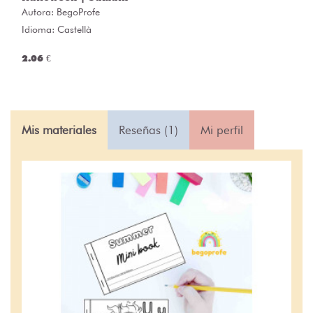
Autora:
BegoProfe
Idioma: Castellà
2.06 €
Mis materiales
Reseñas (1)
Mi perfil