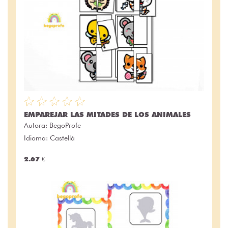
EMPAREJAR LAS MITADES DE LOS ANIMALES
Autora:
BegoProfe
Idioma: Castellà
2.67 €