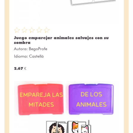
Juego emparejar animales salvajes con su
sombra
Autora:
BegoProfe
Idioma: Castellà
2.67 €