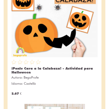
¡Ponle Cara a la Calabaza! - Actividad para
Halloween
Autora:
BegoProfe
Idioma: Castellà
2.67 €