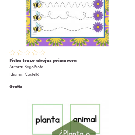
Ficha trazo abejas primavera
Autora:
BegoProfe
Idioma: Castellà
Gratis