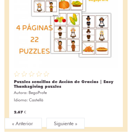
Puzzles sencillos de Acción de Gracias | Easy
Thanksgiving puzzles
Autora:
BegoProfe
Idioma: Castellà
2.67 €
« Anterior
Siguiente »