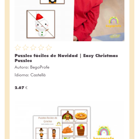
Puzzles fáciles de Navidad | Easy Christmas
Puzzles
Autora:
BegoProfe
Idioma: Castellà
2.67 €