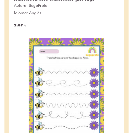
Autora:
BegoProfe
Idioma: Anglés
2.67 €