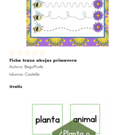
Ficha trazo abejas primavera
Autora:
BegoProfe
Idioma: Castellà
Gratis