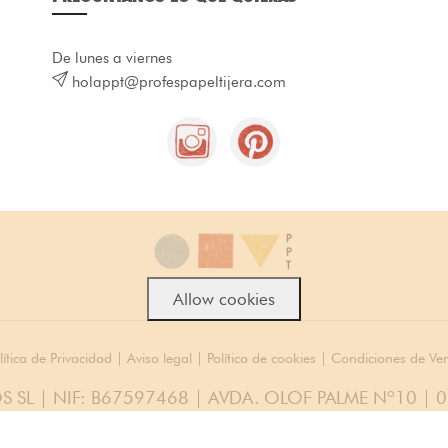
De lunes a viernes
holappt@profespapeltijera.com
Allow cookies
lítica de Privacidad
|
Aviso legal
|
Política de cookies
|
Condiciones de Ve
S SL | NIF: B67597468 | AVDA. OLOF PALME Nº10 | 
© 2026 Todos los Derechos Reservados