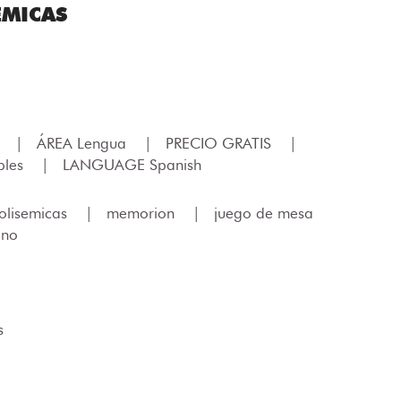
ÉMICAS
.
|
ÁREA Lengua
|
PRECIO GRATIS
|
bles
|
LANGUAGE Spanish
olisemicas
|
memorion
|
juego de mesa
ano
s