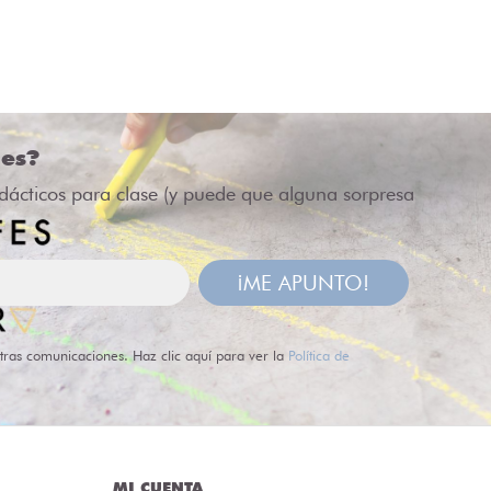
des?
idácticos para clase (y puede que alguna sorpresa
¡ME APUNTO!
tras comunicaciones. Haz clic aquí para ver la
Política de
MI CUENTA