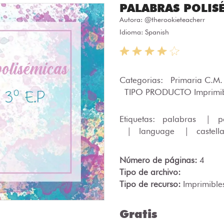
PALABRAS POLIS
Autora:
@therookieteacherr
Idioma: Spanish
Categorias:
Primaria C.M
TIPO PRODUCTO Imprimi
Etiquetas:
palabras
|
p
|
language
|
castell
Número de páginas:
4
Tipo de archivo:
Tipo de recurso:
Imprimible
Gratis