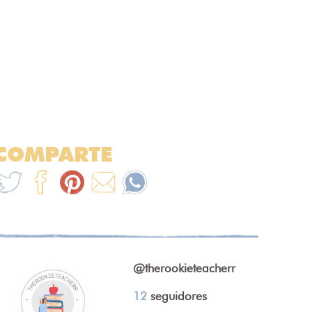
COMPARTE
@therookieteacherr
12
seguidores