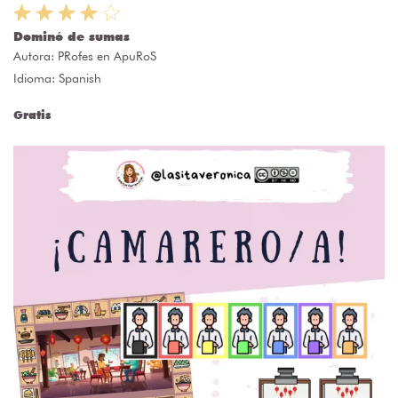
Dominó de sumas
Autora:
PRofes en ApuRoS
Idioma: Spanish
Gratis