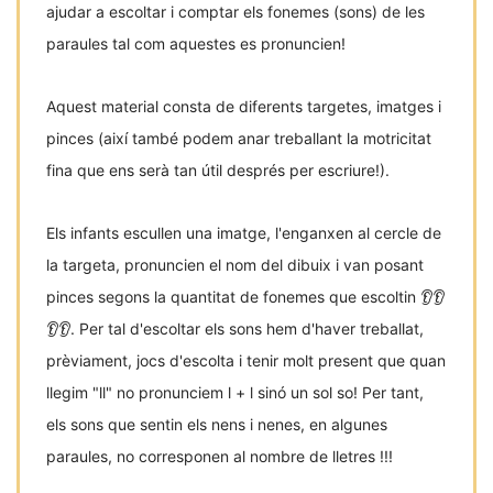
ajudar a escoltar i comptar els fonemes (sons) de les
paraules tal com aquestes es pronuncien!
Aquest material consta de diferents targetes, imatges i
pinces (així també podem anar treballant la motricitat
fina que ens serà tan útil després per escriure!).
Els infants escullen una imatge, l'enganxen al cercle de
la targeta, pronuncien el nom del dibuix i van posant
pinces segons la quantitat de fonemes que escoltin 👂👂
👂👂. Per tal d'escoltar els sons hem d'haver treballat,
prèviament, jocs d'escolta i tenir molt present que quan
llegim "ll" no pronunciem l + l sinó un sol so! Per tant,
els sons que sentin els nens i nenes, en algunes
paraules, no corresponen al nombre de lletres !!!