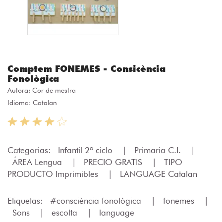
Comptem FONEMES - Consicència
Fonològica
Autora:
Cor de mestra
Idioma: Catalan
Categorias:
Infantil 2º ciclo
|
Primaria C.I.
|
ÁREA Lengua
|
PRECIO GRATIS
|
TIPO
PRODUCTO Imprimibles
|
LANGUAGE Catalan
Etiquetas:
#consciència fonològica
|
fonemes
|
Sons
|
escolta
|
language