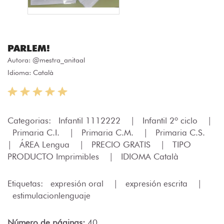
PARLEM!
Autora:
@mestra_anitaal
Idioma: Català
Categorias:
Infantil 1112222
|
Infantil 2º ciclo
|
Primaria C.I.
|
Primaria C.M.
|
Primaria C.S.
|
ÁREA Lengua
|
PRECIO GRATIS
|
TIPO
PRODUCTO Imprimibles
|
IDIOMA Català
Etiquetas:
expresión oral
|
expresión escrita
|
estimulacionlenguaje
Número de páginas:
40