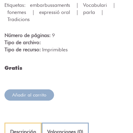
Etiquetas:
embarbussaments
|
Vocabulari
|
fonemes
|
expressió oral
|
parla
|
Tradicions
Número de páginas:
9
Tipo de archivo:
Tipo de recurso:
Imprimibles
Gratis
Añadir al carrito
Descripción
Valoraciones (0)