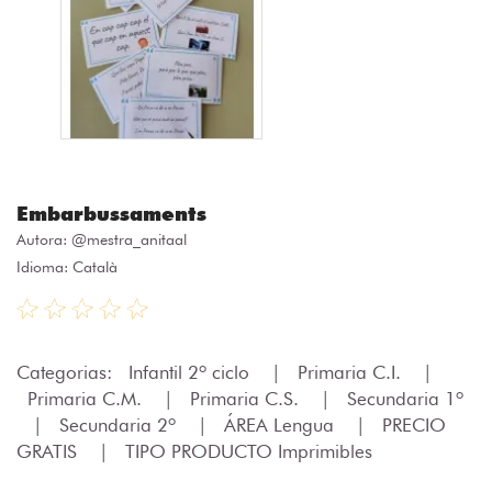
Embarbussaments
Autora:
@mestra_anitaal
Idioma: Català
Categorias:
Infantil 2º ciclo
|
Primaria C.I.
|
Primaria C.M.
|
Primaria C.S.
|
Secundaria 1º
|
Secundaria 2º
|
ÁREA Lengua
|
PRECIO
GRATIS
|
TIPO PRODUCTO Imprimibles