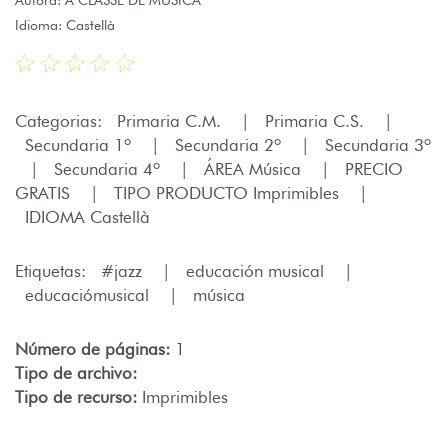
Idioma: Castellà
Categorias:
Primaria C.M.
|
Primaria C.S.
|
Secundaria 1º
|
Secundaria 2º
|
Secundaria 3º
|
Secundaria 4º
|
ÁREA Música
|
PRECIO
GRATIS
|
TIPO PRODUCTO Imprimibles
|
IDIOMA Castellà
Etiquetas:
#jazz
|
educación musical
|
educaciómusical
|
música
Número de páginas:
1
Tipo de archivo:
Tipo de recurso:
Imprimibles