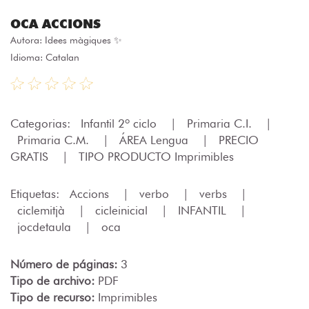
OCA ACCIONS
Autora:
Idees màgiques ✨
Idioma: Catalan
Categorias:
Infantil 2º ciclo
|
Primaria C.I.
|
Primaria C.M.
|
ÁREA Lengua
|
PRECIO
GRATIS
|
TIPO PRODUCTO Imprimibles
Etiquetas:
Accions
|
verbo
|
verbs
|
ciclemitjà
|
cicleinicial
|
INFANTIL
|
jocdetaula
|
oca
Número de páginas:
3
Tipo de archivo:
PDF
Tipo de recurso:
Imprimibles