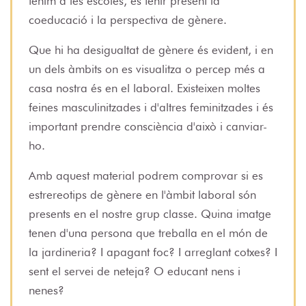
tenim a les escoles, és tenir present la
coeducació i la perspectiva de gènere.
Que hi ha desigualtat de gènere és evident, i en
un dels àmbits on es visualitza o percep més a
casa nostra és en el laboral. Existeixen moltes
feines masculinitzades i d'altres feminitzades i és
important prendre consciència d'això i canviar-
ho.
Amb aquest material podrem comprovar si es
estrereotips de gènere en l'àmbit laboral són
presents en el nostre grup classe. Quina imatge
tenen d'una persona que treballa en el món de
la jardineria? I apagant foc? I arreglant cotxes? I
sent el servei de neteja? O educant nens i
nenes?