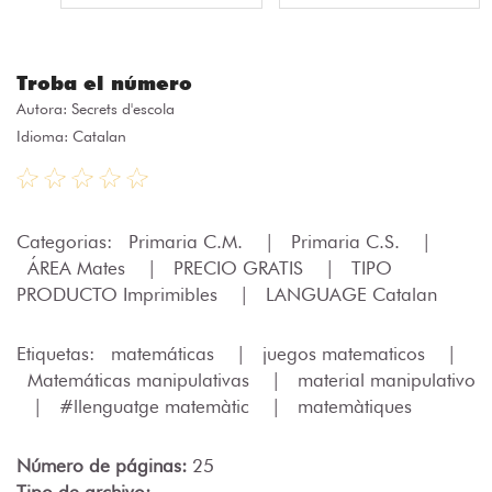
Troba el número
Autora:
Secrets d'escola
Idioma: Catalan
Categorias:
Primaria C.M.
|
Primaria C.S.
|
ÁREA Mates
|
PRECIO GRATIS
|
TIPO
PRODUCTO Imprimibles
|
LANGUAGE Catalan
Etiquetas:
matemáticas
|
juegos matematicos
|
Matemáticas manipulativas
|
material manipulativo
|
#llenguatge matemàtic
|
matemàtiques
Número de páginas:
25
Tipo de archivo: