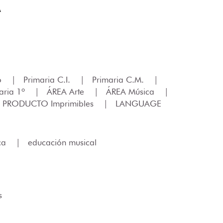
A
lo
|
Primaria C.I.
|
Primaria C.M.
|
aria 1º
|
ÁREA Arte
|
ÁREA Música
|
 PRODUCTO Imprimibles
|
LANGUAGE
ca
|
educación musical
s