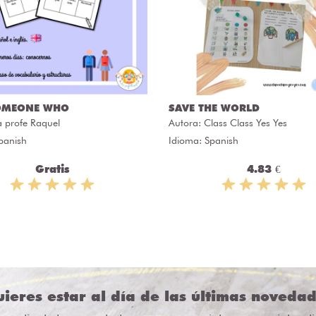
OMEONE WHO
SAVE THE WORLD
a profe Raquel
Autora:
Class Class Yes Yes
panish
Idioma: Spanish
Gratis
4.83 €
ieres estar al día de las últimas noveda