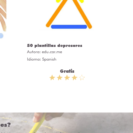
50 plantillas depresores
50 Tarj
grupal!
Autora:
edu.car.me
Autora:
E
Idioma: Spanish
Idioma: 
Gratis
des?