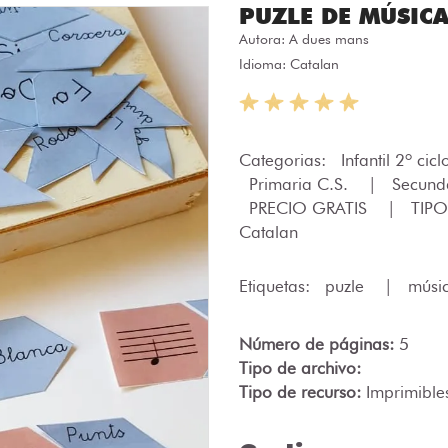
PUZLE DE MÚSIC
Autora:
A dues mans
Idioma: Catalan
Categorias:
Infantil 2º cic
Primaria C.S.
|
Secund
PRECIO GRATIS
|
TIPO
Catalan
Etiquetas:
puzle
|
músi
Número de páginas:
5
Tipo de archivo:
Tipo de recurso:
Imprimible