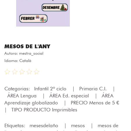
MESOS DE L'ANY
Autora:
mestra_social
Idioma: Català
Categorias:
Infantil 2º ciclo
|
Primaria C.I.
|
ÁREA Lengua
|
ÁREA Ed. especial
|
ÁREA
Aprendizaje globalizado
|
PRECIO Menos de 5 €
|
TIPO PRODUCTO Imprimibles
Etiquetas:
mesesdelaño
|
mesos
|
mesos de