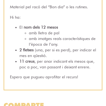
Material pel racó del “Bon dia” o les rutines.
Hi ha:
El
nom dels
12 mesos
amb
lletra de pal
amb
imatges
reals característiques de
l’època de l’any.
2 fletxes
(una, per si es perd), per indicar el
mes en qüestió.
11 creus
, per anar indicant els mesos que,
poc a poc, van passant i deixant enrere.
Espero que pugueu aprofitar el recurs!
COMPARTE