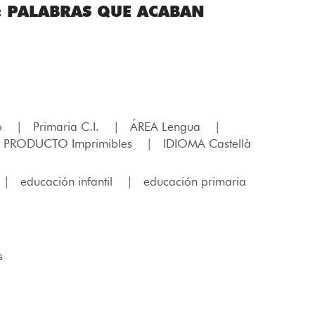
: PALABRAS QUE ACABAN
lo
|
Primaria C.I.
|
ÁREA Lengua
|
 PRODUCTO Imprimibles
|
IDIOMA Castellà
|
educación infantil
|
educación primaria
s