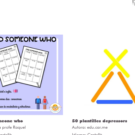
meone who
50 plantilles depressors
a profe Raquel
Autora:
edu.car.me
astellà
Idioma: Castellà