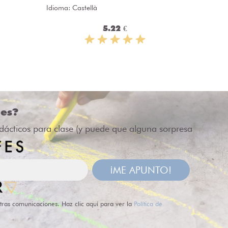
Idioma: Castellà
5.22 €
des?
idácticos para clase (y puede que alguna sorpresa
¡ME APUNTO!
tras comunicaciones. Haz clic aquí para ver la
Política de