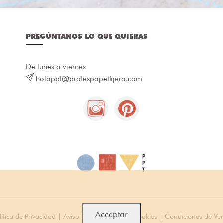
PREGÚNTANOS LO QUE QUIERAS
De lunes a viernes
holappt@profespapeltijera.com
Acceptar
lítica de Privacidad
|
Aviso legal
|
Política de cookies
|
Condiciones de Ve