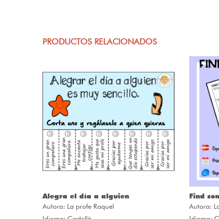
PRODUCTOS RELACIONADOS
ÒRIES
Alegra el día a alguien
Find so
Autora:
La profe Raquel
Autora:
L
Idioma: Castellà
Idioma: C