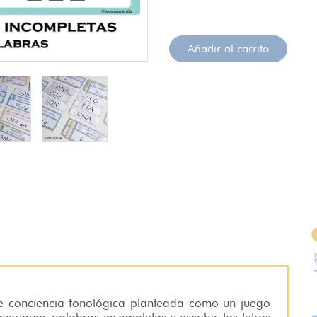
Añadir al carrito
 de conciencia fonológica planteada como un juego
averiguar palabras incompletas y escribir las letras